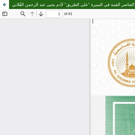
العناصر الفنية في السيرة "على الطريق" لآدم يحيى عبد الرحمن الفُلاني