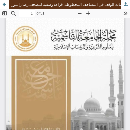
الجذور الأولى لعلامات الوقف في المصاحف المخطوطة: قراءة وصفية لمصحف رضا رامبور