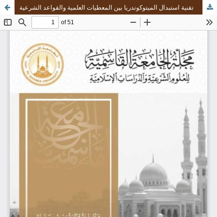
تقنية استبدال الميتوكوندريا بين المعطيات العلمية والقواعد الشرعية