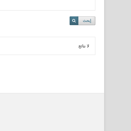
إبحث
لا نتائج