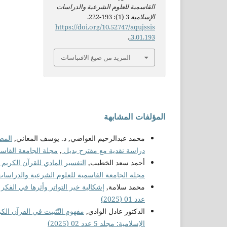
القاسمية للعلوم الشرعية والدراسات
الإسلامية
3 (1): 193-222.
https://doi.org/10.52747/aqujssis
.
.3.01.193
المزيد من صيغ الاقتباسات
المؤلفات المشابهة
محمد عبدالرحيم العواضي, د. يوسف المعاني,
المصط
دراسة نقدية مع مقترح بديل
,
مجلة الجامعة القاسمية ل
أحمد سعد الخطيب,
التفسير المادي للقرآن الكريم 
مجلة الجامعة القاسمية للعلوم الشرعية والدراسات الإسلامية:
محمد سلامة,
إشكالية خبر التواتر وأثرها في الفكر
عدد 01 (2025)
الدكتور عادل الوادي,
مفهوم التّثبيت في القرآن ا
الإسلامية: مجلد 5 عدد 02 (2025)