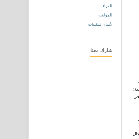
للقراء
للمؤلفين
لأمناء المكتبات
شارك معنا
ية؛
 في
جال