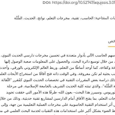
DOI:
https://doi.org/10.52747/aqujssis.3.0
الحاسب، تقنية، مخرجات التعلم، نواتج، الحديث، السُّنَّة
ات المفتاحية:
لخص
أسهم الحاسب الآلي بأدوار متعددة في تحسين مخرجات دارسي الحديث النبوي،
من خلال توسيع دائرة البحث، والحصول على المعلومات صعبة الوصول إليها
 وكفاءة، كما أوجد أنماطًا من التعلم، وربط العالم الإلكتروني بالورقي، وأحدث
ب بحثية لم تكن معروفة، وفي الوقت ذاته فتح آفاقًا من استخراج الأبحاث العلم
دَ ذلك دراسة بعض المقررات التقنية في تخصصات الحديث النبوي كمُقرر "التَّقانَة
السُّنَّة"، والذي تبنته كلية الحديث الشريف بالجامعة الإسلامية، في مرحلة
لوريوس. وسيبرز هذا البحث– بعون الله- طرفًا هذه الأمور التي حققت تجويد
ت التعلم، بما يفتح الآفاق أمام الدارسين لمشاريع تقنية حديثية، وذلك من خلال
أثر استخدام التقنية الحاسوبية على مخرجات العملية التعليمية من جهة، وإلى
ط الضوء بشكل أكبر على استخدامات هذه التقنيات لخدمة البحث العلمي في م