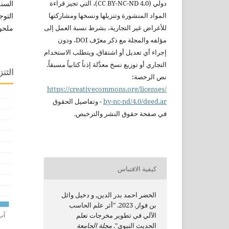
السنة
دولي
(CC BY-NC-ND 4.0)،
التي تجيز قراءة
التوج
المواد المنشورة
وتنزيلها ونسخها ومشاركتها
ملحو
للأغراض غير التجارية،
بشرط نسبة العمل إلى
مؤلفه والمجلة مع ذكر
معرّف DOI، ودون
إجراء أي تعديل أو
اشتقاق. ويتطلب
الاستخدام
التجاري أو
توزيع نسخ معدَّلة
إذناً كتابياً
مسبقاً.
التنز
نص الرخصة:
https://creativecommons.org/licenses/
nc-nd/4.0/deed.ar
by-
-
وتفاصيل الحقوق
في صفحة
حقوق النشر
والترخيص.
كيفية الاقتباس
الخضر احمد بدر الدين, و دخيل وائل
بن فواز. 2023. "أثر علم الحاسب
الآلي في تطوير مخرجات تعلم
الحديث النبوي".
مجلة الجامعة