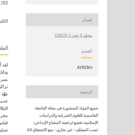
1.193
إصدار
الكلم
مجلد 3 عدد 1 (2023)
الم
القسم
لقد 
Articles
وذلك 
بسرعة
تراكي
الرخصة
مَهَّ
خدمة 
البكا
جميع
المواد المنشورة في مجلة الجامعة
مخرجا
القاسمية للعلوم الشرعية
والدراسات
قياس 
الإسلامية
تخضع لرخصة المشاع الإبداعي:
تسلي
نَسب
المصنَّف - غير تجاري - منع
الاشتقاق 4.0