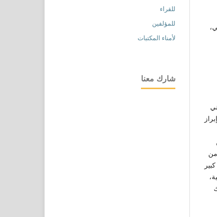
للقراء
للمؤلفين
ي،
لأمناء المكتبات
شارك معنا
ني
إبراز
 من
كبير
ة،
ك