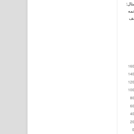
ثال:
، والإمام الزركشي (ت 794ه) رحمه
نف