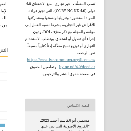
الفقه
نَسب
المصنَّف - غير تجاري - منع
الاشتقاق 4.0
دولي
(CC BY-NC-ND 4.0)،
التي تجيز قراءة
الله 
المواد المنشورة
وتنزيلها ونسخها ومشاركتها
من خل
للأغراض غير التجارية،
بشرط نسبة العمل إلى
مؤلفه والمجلة مع ذكر
معرّف DOI، ودون
إجراء أي تعديل أو
اشتقاق. ويتطلب
الاستخدام
التجاري أو
توزيع نسخ معدَّلة
إذناً كتابياً
مسبقاً.
التنز
نص الرخصة:
https://creativecommons.org/licenses/
nc-nd/4.0/deed.ar
by-
-
وتفاصيل الحقوق
في صفحة
حقوق النشر
والترخيص.
كيفية الاقتباس
مسملي أبو القاسم أحمد. 2023.
"الفروق الأصولية التي نص عليها