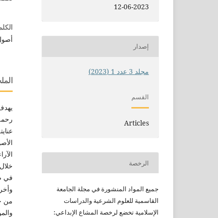
12-06-2023
الكلم
أصول
إصدار
مجلد 3 عدد 1 (2023)
الم
القسم
يهدف 
Articles
عنايت
الأصو
الآرا
الرخصة
خلال 
في ض
وأخرى
جميع
المواد المنشورة في مجلة الجامعة
من خل
القاسمية للعلوم الشرعية
والدراسات
والمو
الإسلامية
تخضع لرخصة المشاع الإبداعي: