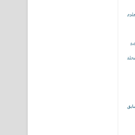
علوم
ية
جلة
ابق