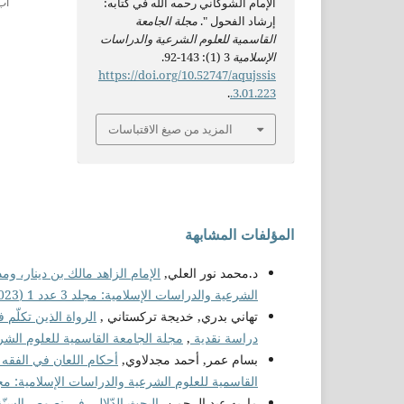
الإمام الشوكاني رحمه الله في كتابه:
إرشاد الفحول ".
مجلة الجامعة
القاسمية للعلوم الشرعية والدراسات
الإسلامية
3 (1): 143-92.
https://doi.org/10.52747/aqujssis
.
.3.01.223
المزيد من صيغ الاقتباسات
المؤلفات المشابهة
د.محمد نور العلي,
الإمام الزاهد مالك بن دينار، 
الشرعية والدراسات الإسلامية: مجلد 3 عدد 1 (2023)
تهاني بدري, خديجة تركستاني ,
الرواة الذين تكلّم 
دراسة نقدية
,
مجلة الجامعة القاسمية للعلوم الشرعية والد
بسام عمر, أحمد مجدلاوي,
أحكام اللعان في الفقه 
القاسمية للعلوم الشرعية والدراسات الإسلامية: مجلد 3 عدد 1 (3
ماريه عبد الرحمن,
البحث الدّلالي في نصوص السنّة