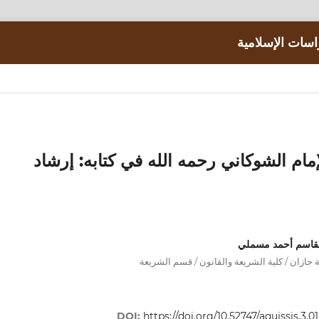
اسات الإسلامية
إمام الشوكاني رحمه الله في كتابه: إرشاد
القاسم أحمد مسملي
 جازان / كلية الشريعة والقانون / قسم الشريعة
DOI:
https://doi.org/10.52747/aqujssis.3.01