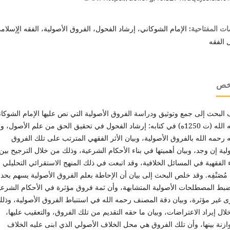
الإمام الشوكاني، إرشاد الفحول، الفروق الأصولية، الفقه الٍإسلام
ات المفتاحية:
 الفقه
لخص
البحث إلى جمع وتوثيق ودراسة الفروق الأصولية التي نص عليها الإمام الشوكا
رحمه الله (ت 1250ه) في كتابه: إرشاد الفحول في تحقيق الحق من علم الأصول، و
ه رحمه الله بالفروق الأصولية، وبيان الأثر الفقهي المترتب على تلك الفروق
لية إن وجد، وبيان أهميتها في بناء الأحكام الشرعية، وذلك من خلال الترجيح بين
ء الفقهية في المسائل الخلافية، وقد اتبعت في ذلك المنهج الاستقرائي التحليلي
مُصَنْفِه. وقد خلص البحث إلى بيان أن الإحاطة بعلم الفروق الأصولية يسهم بحد 
بط المصطلحات الأصولية المتشابهة، وأن ثمة فروق مؤثرة في الأحكام الشرعي
 غير مؤثرة، وبيان دقة المصنف رحمه الله في استنباط الفروق الأصولية، وذل
ال إيراد الاعتراضات، وبيان ما حقه التقديم من تلك الفروق، والتعقيب عليها،
ازنة بينها، وأن تلك الفروق هي محل الخلاف الأصولي الذي ابنى عليه الخلاف