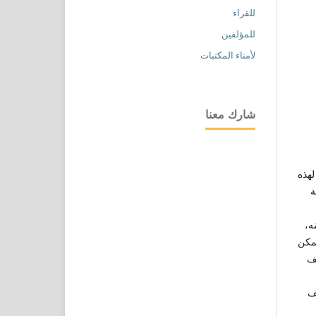
للقراء
للمؤلفين
لأمناء المكتبات
شارك معنا
لهذه
ة
ه،
يمكن
قف
ف