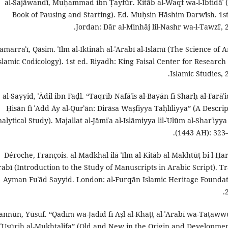
al-Sajāwandī, Muḥammad ibn Ṭayfūr. Kitāb al-Waqf wa-l-Ibtidāʾ 
Book of Pausing and Starting). Ed. Muḥsin Hāshim Darwīsh. 1st
Jordan: Dār al-Minhāj lil-Nashr wa-l-Tawzīʿ, 2
Samarraʾī, Qāsim. ʿIlm al-Iktināh al-ʿArabī al-Islāmī (The Science of 
slamic Codicology). 1st ed. Riyadh: King Faisal Center for Research
Islamic Studies, 
al-Sayyid, ʿĀdil ibn Faḍl. “Taqrīb Nafāʾis al-Bayān fī Sharḥ al-Farāʾi
Ḥisān fī ʿAdd Āy al-Qurʾān: Dirāsa Waṣfiyya Taḥlīliyya” (A Descrip
alytical Study). Majallat al-Jāmiʿa al-Islāmiyya lil-ʿUlūm al-Sharʿiyy
(1443 AH): 323–
Déroche, François. al-Madkhal ilā ʿIlm al-Kitāb al-Makhtūṭ bi-l-Ḥar
rabī (Introduction to the Study of Manuscripts in Arabic Script). Tr
Ayman Fuʾād Sayyid. London: al-Furqān Islamic Heritage Foundat
nnūn, Yūsuf. “Qadīm wa-Jadīd fī Aṣl al-Khaṭṭ al-ʿArabī wa-Taṭaww
ī ʿUṣūrih al-Mukhtalifa” (Old and New in the Origin and Developmen