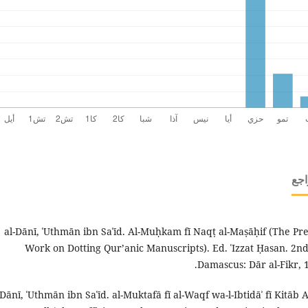
اجع
al-Dānī, ʿUthmān ibn Saʿīd. Al-Muḥkam fī Naqṭ al-Maṣāḥif (The Pre
Work on Dotting Qur’anic Manuscripts). Ed. ʿIzzat Ḥasan. 2nd
Damascus: Dār al-Fikr, 1
-Dānī, ʿUthmān ibn Saʿīd. al-Muktafā fī al-Waqf wa-l-Ibtidāʾ fī Kitāb 