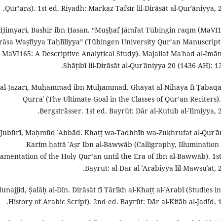
Qur’ans). 1st ed. Riyadh: Markaz Tafsīr lil-Dirāsāt al-Qurʾāniyya, 
-Ḥimyarī, Bashīr ibn Ḥasan. “Muṣḥaf Jāmiʿat Tūbīngin raqm (MaVI1
rāsa Waṣfiyya Taḥlīliyya” (Tübingen University Qur’an Manuscript
MaVI165: A Descriptive Analytical Study). Majallat Maʿhad al-Imām
Shāṭibī lil-Dirāsāt al-Qurʾāniyya 20 (1436 AH): 1
al-Jazarī, Muḥammad ibn Muḥammad. Ghāyat al-Nihāya fī Ṭabaqāt
Qurrāʾ (The Ultimate Goal in the Classes of Qur’an Reciters).
Bergsträsser. 1st ed. Bayrūt: Dār al-Kutub al-ʿIlmiyya, 
-Jubūrī, Maḥmūd ʿAbbād. Khaṭṭ wa-Tadhhīb wa-Zukhrufat al-Qurʾān
Karīm ḥattā ʿAṣr Ibn al-Bawwāb (Calligraphy, Illumination
amentation of the Holy Qur’an until the Era of Ibn al-Bawwāb). 1st
Bayrūt: al-Dār al-ʿArabiyya lil-Mawsūʿāt, 
unajjid, Ṣalāḥ al-Dīn. Dirāsāt fī Tārīkh al-Khaṭṭ al-ʿArabī (Studies i
History of Arabic Script). 2nd ed. Bayrūt: Dār al-Kitāb al-Jadīd, 