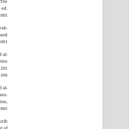
(The
 ed.
001.
Arab-
 and
2001.
d al-
tive
a 201
396.
f al-
ans.
ion,
2005.
urih
t of