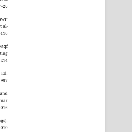
–26.
awī”
 al-
116.
Waqf
ting
214.
 Ed.
997.
 and
mmār
2016.
gs).
010.