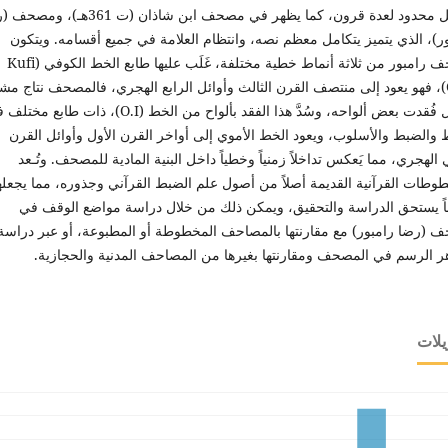
بشكل محدود لعدة قرون، كما يظهر في مصحف ابن شاذان (ت 361هـ)
ر)، الذي يتميز يتكامل معظم نصه، وانتظام العلامة في جميع أقسامه. ويتكون
مصحف رامبور من ثلاثة أنماط خطية مختلفة، غَلَب عليها طابع الخط الكوفي (Kufi
C.III)، فهو يعود إلى منتصف القرن الثالث وأوائل الرابع الهجري، فالمصحف نتاج م
طويل فُقدت بعض ألواحه، وسُدَّ هذا الفقد بألواح من الخط (O.I)، ذات طابع 
 والضبط والأسلوب، ويعود الخط الأموي إلى أواخر القرن الأول وأوائل القرن
ي الهجري، مما يَعكس تداخلاً زمنياً وخطياً داخل البنية المادية للمصحف. وتُـعد
وطات القرآنية القديمة أصلاً من أصول علم الضبط القرآني وجذوره، مما يجعله
ناً يستحق الدراسة والتحقيق، ويمكن ذلك من خلال دراسة مواضع الوقف في
 (رضا رامبور) مع مقارنتها بالمصاحف المخطوطة أو المطبوعة، أو عبر دراسة
 الرسم في المصحف ومقارنتها بغيرها من المصاحف المدنية والحجازية.
يلات