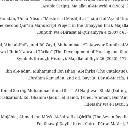
Arabic Script). Majallat al-Mawrid 4 (1986): 7
Ḥamdān, ʿUmar Yūsuf. “Mashrūʿ al-Maṣāḥif al-Thānī fī al-ʿAṣr al-Um
he Second Qur’an Manuscript Project in the Umayyad Era). Majallat
Buḥūth wa-l-Dirāsāt al-Qurʾāniyya 4 (2007): 63–
āl, ʿAbd al-Ḥafīẓ, and Bū Zayd, Muḥammad. “Taṭawwur Rumūz al-
wa-l-Ibtidāʾ ʿabra al-Tārīkh” (The Development of Pausing and Star
Symbols through History). Majallat al-Iḥyāʾ 26 (2020): 177–
Ibn al-Nadīm, Muḥammad ibn Isḥāq. Al-Fihrist (The Catalogue).
Ibrāhīm Ramaḍān. 2nd ed. Bayrūt: Dār al-Maʿrifa, 1
Ibn al-Sarrāj, Muḥammad ibn al-Sirrī. Al-Naqṭ wa-l-Shakl (Dotting
ocalization). Ed. Ghānim Qadūrī al-Ḥamd. 1st ed. ʿAmmān: Dār ʿA
lil-Nashr wa-l-Tawzīʿ, 
 Mujāhid, Aḥmad ibn Mūsā. Al-Sabʿa fī al-Qirāʾāt (The Seven Readin
Ed. Shawqī Ḍayf. 4th ed. Cairo: Dār al-Maʿārif, 2