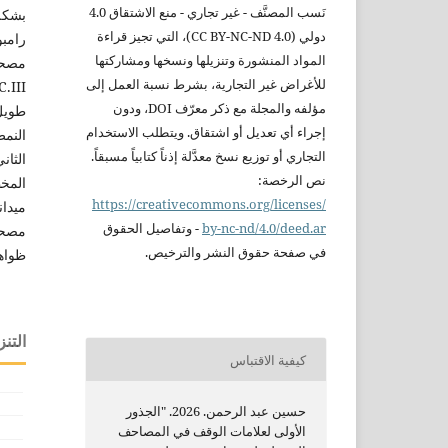
نَسب
المصنَّف - غير تجاري - منع
الاشتقاق 4.0
دولي
(CC BY-NC-ND 4.0)،
التي تجيز قراءة
رامبو
المواد المنشورة
وتنزيلها ونسخها ومشاركتها
للأغراض غير التجارية،
بشرط نسبة العمل إلى
مؤلفه والمجلة مع ذكر
معرّف DOI، ودون
إجراء أي تعديل أو
اشتقاق. ويتطلب
الاستخدام
النمط
التجاري أو
توزيع نسخ معدَّلة
إذناً كتابياً
مسبقاً.
الثان
نص الرخصة:
المخط
https://creativecommons.org/licenses/
ميدا
nc-nd/4.0/deed.ar
by-
-
وتفاصيل الحقوق
مصحف
في صفحة
حقوق النشر
والترخيص.
ظواهر
التنز
كيفية الاقتباس
حسين عبد الرحمن. 2026. "الجذور
الأولى لعلامات الوقف في المصاحف