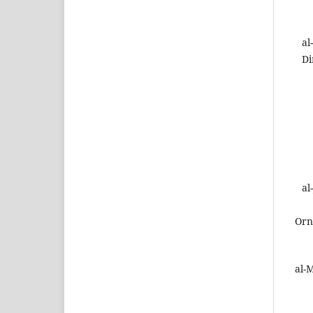
al
Di
al
Orn
al-M