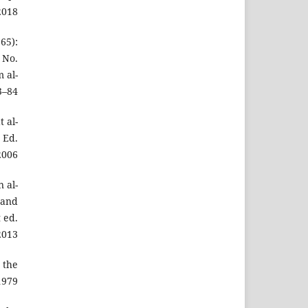
2018.
65):
 No.
 al-
3–84.
 al-
 Ed.
2006.
 al-
 and
 ed.
2013.
n the
1979.