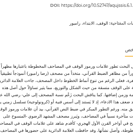
DOI:
https://doi.org/10.52747/aqujssis.6.1
الوقف، الابتداء، رامبور
ات المفتاحية:
لخص
ل البحث تطور علامات ورموز الوقف في المصاحف المخطوطة باعتبارها مظهراً
اً من مظاهر الضبط القرآني، متخذاً من مصحف (رضا رامبور) أنموذجاً تطبيقياً 
رة، فعلى الرغم من تنوع أنماط الخطوط داخل المصحف، جاءت العلامة الدائري
ة على الوقف متسقة من حيث الشكل والتوزيع، مما يثير تساؤلاً حول أصل هذه
مة وزمن إضافتها. كما يناقش البحث زَعْم نسبة المصحف إلى علي- رضي الله عن
د ضعف هذا الادعاء، إذ لا يَستند إلى أسس فنية أو (كرونولوجية) تسلسل زمني 
ق منه. ورغم التطور المبكر في ضبط النص القرآني، بيد أن علامات ورموز الو
 متأخرة نسبياً في المصاحف، ويَبرز مصحف المشهد الرضوي -المنسوخ على
جح في أواخر القرن الأول الهجري- كأقدم شاهد على علامات الوقف في المصاح
طوطة، وأصل نشأتها. وقد حافظت العلامة الدائرية على حضورها في المصاحف