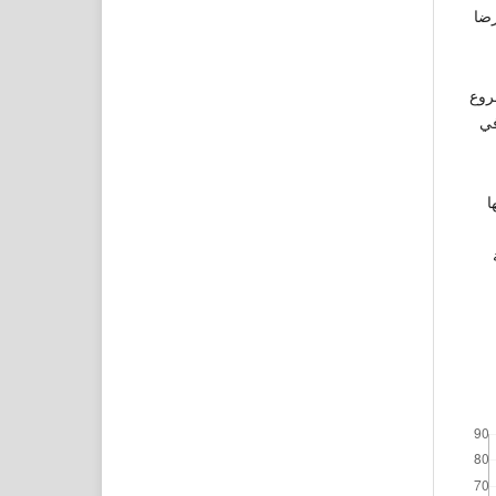
، ومصحف (رضا
شروع
مختلف في
ا