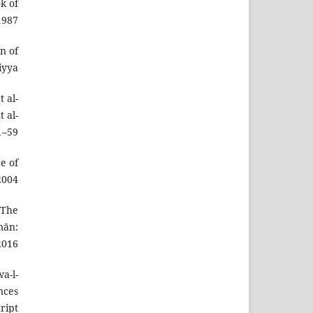
k of
1987.
wn of
iyya.
t al-
 al-
1–59.
e of
004.
(The
mān:
016.
a-l-
nces
ript