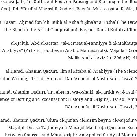
Azza wa-Jall (The Sufficient Book on Pausing and Starting in the Boo
God). Ed. Yūsuf al-Marʿashlī. 2nd ed. Bayrūt: Muʾassasat al-Risāla, 
al-Fazārī, Aḥmad ibn ʿAlī. Subḥ al-Aʿshā fī Ṣināʿat al-Inshāʾ (The Da
the Blind in the Art of Composition). Bayrūt: Dār al-Kutub al-ʿIlm
al-Ḥalūjī, ʿAbd al-Sattār. “al-Lamsāt al-Fanniyya fī al-Makhṭūṭā
ʿArabiyya” (Artistic Touches in Arabic Manuscripts). Majallat Dārat
Malik ʿAbd al-ʿAzīz 2 (1396 AH): 4
al-Ḥamd, Ghānim Qadūrī. ʿIlm al-Kitāba al-ʿArabiyya (The Scienc
rabic Writing). 1st ed. ʿAmmān: Dār ʿAmmār lil-Nashr wa-l-Tawzīʿ, 2
Ḥamd, Ghānim Qadūrī. ʿIlm al-Naqṭ wa-l-Shakl: al-Tārīkh wa-l-Uṣūl 
ience of Dotting and Vocalization: History and Origins). 1st ed. ʿAm
Dār ʿAmmār lil-Nashr wa-l-Tawzīʿ, 2
Ḥamd, Ghānim Qadūrī. ʿUlūm al-Qurʾān al-Karīm bayna al-Maṣādir w
Maṣāḥif: Dirāsa Taṭbīqiyya fī Maṣāḥif Makhtūṭa (Qur’anic Scie
between Sources and Manuscripts: An Applied Study of Manusc