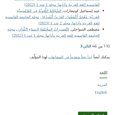
القاسمية للغة العربية وآدابها: مجلد 1 عدد 1 (2022)
عبيد إسماعيل كونيجاراث,
السَّجْلَنَةُ اللُّغَوِيَّةُ فِي القَامُوسِيَّةِ
العَرَبِيَّةِ: مُعْجَمُ أُكْسْفُورْد العَرَبِيِّ أُنْمُوذَجًا
,
مجلة الجامعة القاسمية
للغة العربية وآدابها: مجلد 2 عدد 1 (2023)
مصطفى السواحلي,
التَّفسيراتُ المخْتَلَقَةُ لأسماءِ البُلْدَانِ
,
مجلة
الجامعة القاسمية للغة العربية وآدابها: مجلد 1 عدد 1 (2022)
1-10 من 46
التالي
يمكنك أيضاً
إبدأ بحثاً متقدماً عن المشابهات
لهذا المؤلَّف.
اللغة
العربية
English