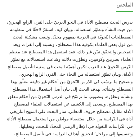
الملخص
يدرس البحث مصطلح الأداة في النحو العربيّ حتّى القرن الرابع الهجريّ،
من حيث النشأة وتطوّر استعماله، وبيان كيف استقرّ لاحقًا في منظومة
المصطلحات النّحويّة في العربية بمفهوم محدّد. ونبعت مشكلة البحث
من قول بعض العلماء بكوفية هذا المصطلح، ونسبته إلى الفراء، وبعد
التمحيص والتحقّق تبيّن غير ذلك، فقد استعمل هذا المصطلح عند معظم
العلماء بصريين وكوفيين، وتطوّرت دلالته وشاعت استعمالاته مع تطوّر
الدّرس النّحويّ عند العرب.تكمن أهميّة البحث في سعيه لتأصيل مصطلح
الأداة، وبيان تطوّر استعماله من النحاة حتى القرن الرابع الهجري،
وتصحيح ما ترسّب في الدّرس النّحويّ من أحكام غير دقيقة تتعلّق بهذا
المصطلح ونشأته. يهدف البحث إلى بيان أصل استعمال هذا المصطلح
ونشأته وتطوّره، وتصويب ما ترسّخ في الدرس النّحويّ من أحكام تتعلق
بهذا المصطلح، ويسعى إلى الكشف عن استعمالات العلماء لمصطلح
الأداة مقابل مصطلح حروف المعاني. سار البحث على المنهج التاريخي
أداة في الدّراسة من خلال استقصاء مواطن من استعمال مصطلح الأداة
في الدّراسات اللغويّة في الإطار الزمني المحدّد للبحث، وتحليلها،
وتقسيمها إلى مراحل؛ لتحقيق أهداف الدراسة في تأصيل المصطلح،