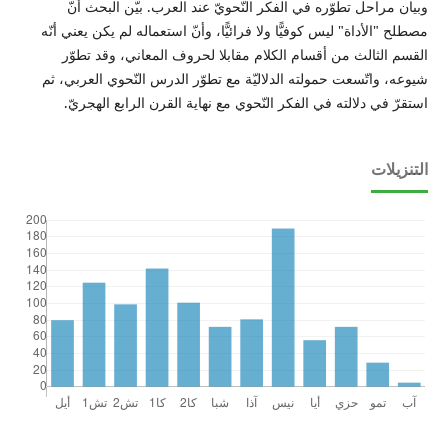
وبيان مراحل تطوّره في الفكر النّحويّ عند العرب. بيّن البحث أنّ
مصطلح "الأداة" ليس كوفيًّا ولا فرائيًّا، وأنّ استعماله لم يكن يعني أنّه
القسم الثالث من أقسام الكلام مقابلا لحروف المعاني، وقد تطوّر
شيوعه، واتّسعت حمولته الدلاليّة مع تطوّر الدرس النّحوي العربي، ثم
استقرّ في دلالته في الفكر النّحوي مع نهاية القرن الرابع الهجريّ.
التنزيلات