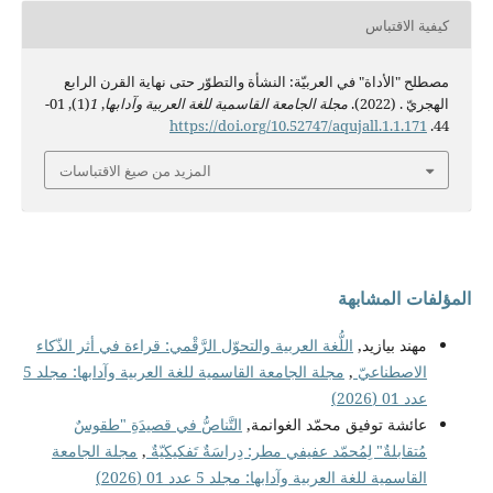
كيفية الاقتباس
مصطلح "الأداة" في العربيّة: النشأة والتطوّر حتى نهاية القرن الرابع
الهجريّ . (2022).
مجلة الجامعة القاسمية للغة العربية وآدابها
,
1
(1), 01-
https://doi.org/10.52747/aqujall.1.1.171
44.
المزيد من صيغ الاقتباسات
المؤلفات المشابهة
مهند بيازيد,
اللُّغة العربية والتحوّل الرَّقْمي: قراءة في أثر الذّكاء
الاصطناعيّ
,
مجلة الجامعة القاسمية للغة العربية وآدابها: مجلد 5
عدد 01 (2026)
عائشة توفيق محمّد الغوانمة,
التَّناصُّ في قصيدَةِ "طقوسٌ
مُتقابلةٌ" لِمُحمّد عفيفي مطر: دِراسَةٌ تَفكيكيّةٌ
,
مجلة الجامعة
القاسمية للغة العربية وآدابها: مجلد 5 عدد 01 (2026)