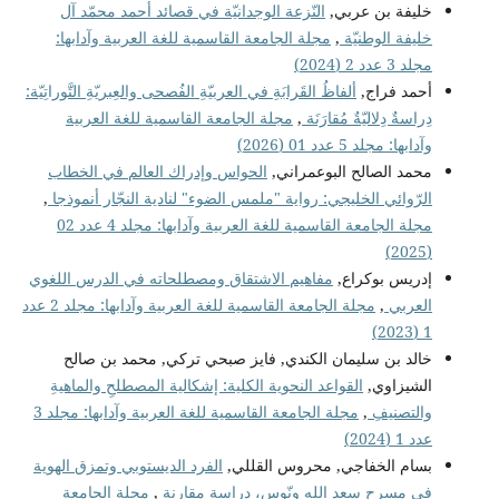
خليفة بن عربي,
النّزعة الوجدانيّة في قصائد أحمد محمّد آل
خليفة الوطنيّة
,
مجلة الجامعة القاسمية للغة العربية وآدابها:
مجلد 3 عدد 2 (2024)
أحمد فراج,
ألفاظُ القَرابَةِ في العربيّةِ الفُصحى والعِبريّةِ التَّوراتِيّة:
دِراسةٌ دِلاليّةٌ مُقارَنَة
,
مجلة الجامعة القاسمية للغة العربية
وآدابها: مجلد 5 عدد 01 (2026)
محمد الصالح البوعمراني,
الحواس وإدراك العالم في الخطاب
الرّوائي الخليجي: رواية "ملمس الضوء" لنادية النجّار أنموذجا
,
مجلة الجامعة القاسمية للغة العربية وآدابها: مجلد 4 عدد 02
(2025)
إدريس بوكراع,
مفاهيم الاشتقاق ومصطلحاته في الدرس اللغوي
العربي
,
مجلة الجامعة القاسمية للغة العربية وآدابها: مجلد 2 عدد
1 (2023)
خالد بن سليمان الكندي, فايز صبحي تركي, محمد بن صالح
الشيزاوي,
القواعد النحوية الكلية: إشكالية المصطلحِ والماهيةِ
والتصنيفِ
,
مجلة الجامعة القاسمية للغة العربية وآدابها: مجلد 3
عدد 1 (2024)
بسام الخفاجي, محروس القللي,
الفرد الديستوبي وتمزق الهوية
في مسرح سعد الله ونّوس، دراسة مقارنة
,
مجلة الجامعة