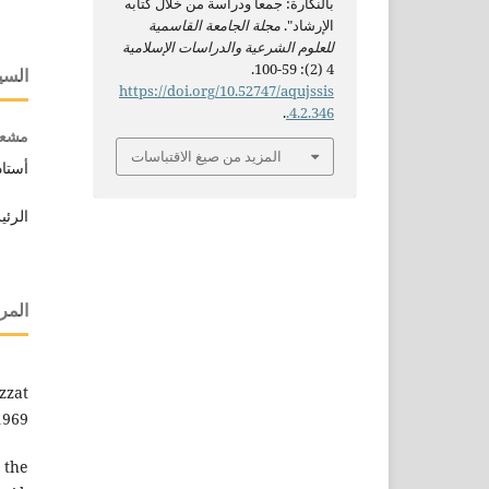
بالنكارة: جمعا ودراسة من خلال كتابه
الإرشاد".
مجلة الجامعة القاسمية
للعلوم الشرعية والدراسات الإسلامية
4 (2): 59-100.
السي
https://doi.org/10.52747/aqujssis
.
.4.2.346
مشعل
المزيد من صيغ الاقتباسات
أستاذ
الرئي
المر
zzat
1969.
 the