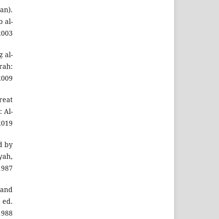
an).
 al-
2003.
 al-
rah:
009.
reat
 Al-
019.
d by
yah,
1987.
 and
 ed.
988.