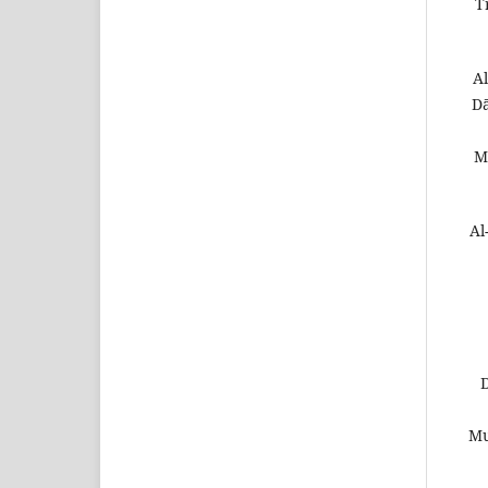
T
Al
Dā
M
Al
D
Mu