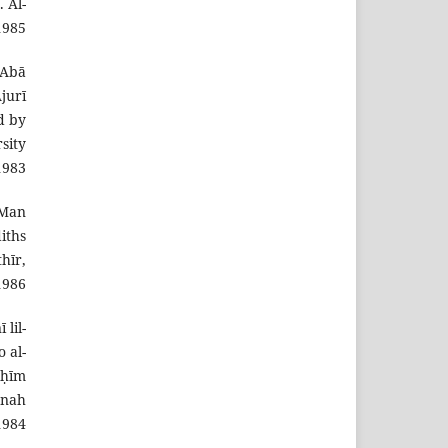
. Al-
985.
 Abā
Ājurī
d by
sity
983.
 Man
iths
hīr,
1986.
lil-
 al-
aḥīm
ānah
1984.