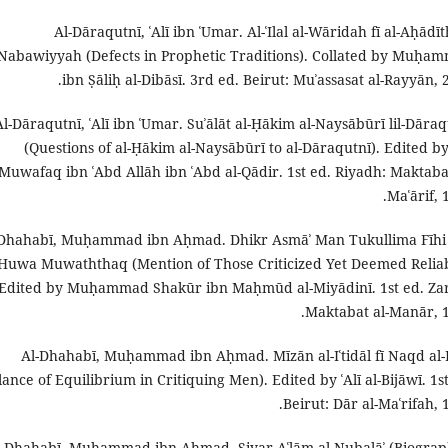
Al-Dāraqutnī, ʿAlī ibn ʿUmar. Al-ʿIlal al-Wāridah fī al-Aḥādīt
Nabawiyyah (Defects in Prophetic Traditions). Collated by Muḥa
ibn Ṣāliḥ al-Dibāsī. 3rd ed. Beirut: Muʾassasat al-Rayyān, 
Al-Dāraqutnī, ʿAlī ibn ʿUmar. Suʾālāt al-Ḥākim al-Naysābūrī lil-Dāraq
(Questions of al-Ḥākim al-Naysābūrī to al-Dāraqutnī). Edited by
Muwafaq ibn ʿAbd Allāh ibn ʿAbd al-Qādir. 1st ed. Riyadh: Maktabat
Maʿārif, 
-Dhahabī, Muḥammad ibn Aḥmad. Dhikr Asmāʾ Man Tukullima Fīhi
Huwa Muwaththaq (Mention of Those Criticized Yet Deemed Reliab
Edited by Muḥammad Shakūr ibn Maḥmūd al-Miyādinī. 1st ed. Zar
Maktabat al-Manār, 1
Al-Dhahabī, Muḥammad ibn Aḥmad. Mīzān al-Iʿtidāl fī Naqd al-R
lance of Equilibrium in Critiquing Men). Edited by ʿAlī al-Bijāwī. 1s
Beirut: Dār al-Maʿrifah, 
l-Dhahabī, Muḥammad ibn Aḥmad. Siyar Aʿlām al-Nubalāʾ (Biograp