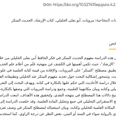
DOI:
https://doi.org/10.52747/aqujssis.4.2
مرويات، أبو يعلى الخليلي، كتاب الإرشاد، الحديث المنكر
ات المفتاحية:
لخص
ل هذه الدراسة مفهوم الحديث المنكر في فكر الحافظ أبي يعلى الخليلي من خل
 "الإرشاد"، حيث تكمن أهميتها في الكشف عن منهجية عَلَم من أعلام علم الحدي
بيق مصطلح "المنكر" على المرويات، والإفادة من قيمة كتابه العلمية في علو
ث. وتتمحور إشكالية البحث حول تحديد مفهوم المنكر عند الخليلي وتطبيقاته الع
ال دراسة الأحاديث التي حكم عليها بالنكارة في كتابه. ويهدف البحث إلى التع
يلي وكتابه وبيان مكانتهما العلمية، وجمع ودراسة المرويات التي وصفها بالنكارة،
ح دلالات هذا المصطلح في منهجه النقدي. ولتحقيق هذه الأهداف، اتبعت الدراس
ج الاستقرائي التحليلي في جمع وتحليل المادة العلمية. وقد خلصت الدراسة إلى
 المكانة العلمية للخليلي وكتابه، وبيان استعماله لمصطلح المنكر في وصف تفرد
ي بالرواية سواء في السند أو المتن، بغض النظر عن درجة الراوي، كما استخدم