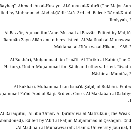
-Bayhaqī, Aḥmad ibn al-Ḥusayn. Al-Sunan al-Kubrā (The Major Sun
ited by Muḥammad ʿAbd al-Qādir ʿAṭā. 3rd ed. Beirut: Dār al-Kutub
ʿIlmiyyah, 
Al-Bazzār, Aḥmad ibn ʿAmr. Musnad al-Bazzār. Edited by Maḥfūẓ
Raḥmān Zayn Allāh and others. 1st ed. Al-Madīnah al-Munawwa
Maktabat al-ʿUlūm wa-al-Ḥikam, 1988–2
Al-Bukhārī, Muḥammad ibn Ismāʿīl. Al-Tārīkh al-Kabīr (The G
History). Under Muḥammad ibn Ṣāliḥ and others. 1st ed. Riyadh:
Nāshir al-Mumtāz, 2
Al-Bukhārī, Muḥammad ibn Ismāʿīl. Ṣaḥīḥ al-Bukhārī. Edite
ḥammad Fuʾād ʿAbd al-Bāqī. 3rd ed. Cairo: Al-Maktabah al-Salafiy
Al-Dāraqutnī, ʿAlī ibn ʿUmar. Al-Ḍuʿafāʾ wa-al-Matrūkūn (The Weak
Abandoned). Edited by ʿAbd al-Raḥīm Muḥammad al-Qashqarī. 2nd
Al-Madīnah al-Munawwarah: Islamic University Journal, 1