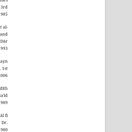
 3rd
1985.
 al-
 and
 Dār
1993.
ḥayn
 1st
2006.
adīth
aʿīd
989.
l fī
 Dr.
980.