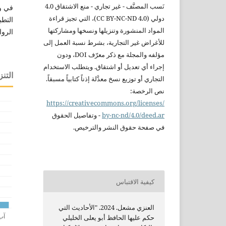
نَسب
المصنَّف - غير تجاري - منع
الاشتقاق 4.0
في وص
دولي
(CC BY-NC-ND 4.0)،
التي تجيز قراءة
التطب
المواد المنشورة
وتنزيلها ونسخها ومشاركتها
الروا
للأغراض غير التجارية،
بشرط نسبة العمل إلى
مؤلفه والمجلة مع ذكر
معرّف DOI، ودون
إجراء أي تعديل أو
اشتقاق. ويتطلب
الاستخدام
التنز
التجاري أو
توزيع نسخ معدَّلة
إذناً كتابياً
مسبقاً.
نص الرخصة:
https://creativecommons.org/licenses/
nc-nd/4.0/deed.ar
by-
-
وتفاصيل الحقوق
في صفحة
حقوق النشر
والترخيص.
كيفية الاقتباس
العنزي مشعل. 2024. "الأحاديث التي
حكم عليها الحافظ أبو يعلى الخليلي