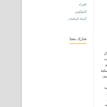
للقراء
للمؤلفين
لأمناء المكتبات
شارك معنا
ال
ث
م
ملية
ريف
ة
ه