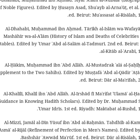
f Noble Figures). Edited by Ḥusayn Asad, Shuʿayb al-Arnaʾūṭ, et al.
ed. Beirut: Muʾassasat al-Risālah, 
Al-Dhahabī, Muḥammad ibn Aḥmad. Tārīkh al-Islām wa-Wafayāt
Mashāhīr wa-al-Aʿlām (History of Islam and Deaths of Celebrities
tables). Edited by ʿUmar ʿAbd al-Salām al-Tadmurī. 2nd ed. Beirut:
al-Kitāb al-ʿArabī, 
Al-Ḥākim, Muḥammad ibn ʿAbd Allāh. Al-Mustadrak ʿalá al-Ṣaḥī
pplement to the Two Sahihs). Edited by Muṣṭafá ʿAbd al-Qādir ʿAṭā.
ed. Beirut: Dār al-Maʿrifah, 
Al-Khalīlī, Khalīl ibn ʿAbd Allāh. Al-Irshād fī Maʿrifat ʿUlamāʾ al-Ḥ
Guidance in Knowing Hadith Scholars). Edited by Dr. Muḥammad S
ʿUmar Idrīs. 1st ed. Riyadh: Maktabat al-Rushd, 1
Al-Mizzī, Jamāl al-Dīn Yūsuf ibn ʿAbd al-Raḥmān. Tahdhīb al-Kamā
Asmāʾ al-Rijāl (Refinement of Perfection in Men’s Names). Edited by
Bashshār ʿAwwād Maʿrūf. 1st ed. Beirut: Dār al-Risālah, 1