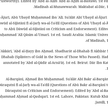
rustworthy). Edited by ʿAbd al-ʿAlīm ʿAbd al-ʿAẓīm al-Bastawī. 1st ed
Madīnah al-Munawwarah: Maktabat al-Dār, 1
-Ājurī, Abū ʿUbayd Muḥammad ibn ʿAlī. Suʾālāt Abī ʿUbayd al-Ājurī
wūd al-Sijistānī fī al-Jarḥ wa-al-Taʿdīl (Questions of Abū ʿUbayd al-
to Abū Dāwūd al-Sijistānī on Criticism and Endorsement). Edite
uḥammad ʿAlī Qāsim al-ʿUmarī. 1st ed. Saudi Arabia: Islamic Univer
of Madinah, 1
-ʿAkkārī, ʿAbd al-Ḥayy ibn Aḥmad. Shadharāt al-Dhahab fī Akhbār
Dhahab (Splinters of Gold in the News of Those Who Passed). Had
annotated by ʿAbd al-Qādir al-Arnāʾūṭ. 1st ed. Beirut: Dār Ibn Kat
Al-Barqānī, Aḥmad ibn Muḥammad. Suʾālāt Abī Bakr al-Barqānī 
āraqutnī fī al-Jarḥ wa-al-Taʿdīl (Questions of Abū Bakr al-Barqānī to
Dāraqutnī on Criticism and Endorsement). Edited by ʿAbd al-R
ḥammad Aḥmad al-Qashqarī. 1st ed. Lahore, Pakistan: Kutub Kh
Jamīlī, 