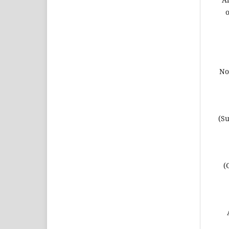
o
No
(Su
(