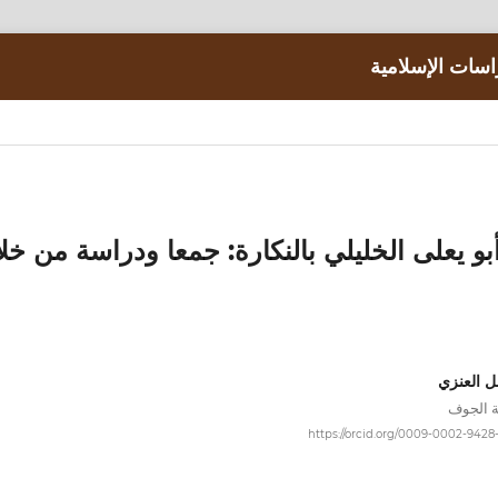
اسات الإسلامية
بو يعلى الخليلي بالنكارة: جمعا ودراسة من خل
 العنزي
 الجوف
https://orcid.org/0009-0002-9428