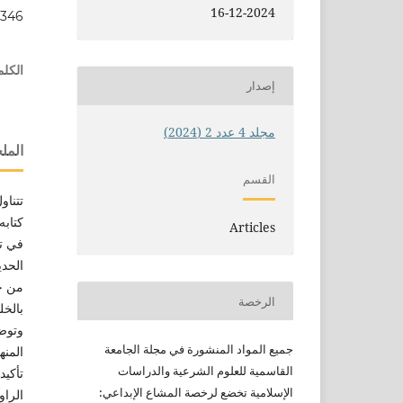
16-12-2024
.346
الكلم
إصدار
مجلد 4 عدد 2 (2024)
الم
القسم
تتناو
كتابه
Articles
في تط
الحدي
من خل
الرخصة
بالخل
وتوضي
جميع
المواد المنشورة في مجلة الجامعة
المنه
القاسمية للعلوم الشرعية
والدراسات
تأكيد
الإسلامية
تخضع لرخصة المشاع الإبداعي:
الراو