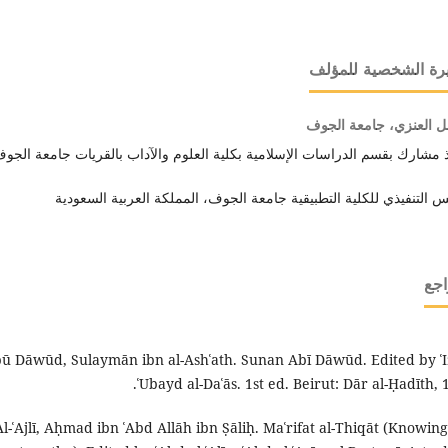
رة الشخصية للمؤلف
 العنزي، جامعة الجوف
 مشارك بقسم الدراسات الإسلامية بكلية العلوم والآداب بالقريات جامعة الجو
س التنفيذي للكلية التطبيقية جامعة الجوف، المملكة العربية السعودية
اجع
ū Dāwūd, Sulaymān ibn al-Ashʿath. Sunan Abī Dāwūd. Edited by ʿI
ʿUbayd al-Daʿās. 1st ed. Beirut: Dār al-Ḥadīth, 
Al-ʿAjlī, Aḥmad ibn ʿAbd Allāh ibn Ṣāliḥ. Maʿrifat al-Thiqāt (Knowing