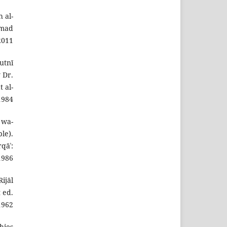
h al-
mmad
2011.
utnī
 Dr.
 al-
1984.
 wa-
le).
qāʾ:
986.
ijāl
t ed.
1962.
hies