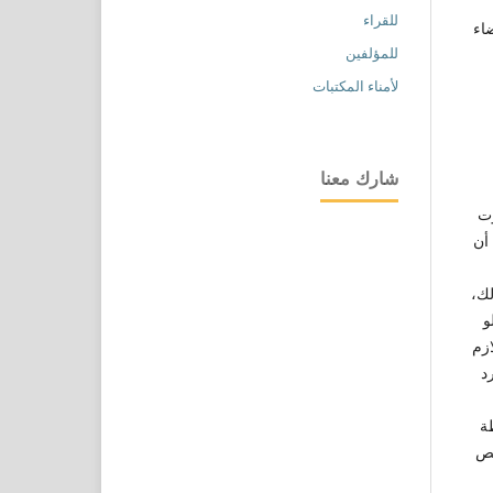
للقراء
اء
للمؤلفين
لأمناء المكتبات
شارك معنا
وت
أن
لك،
و
ازم
د
ة
صص