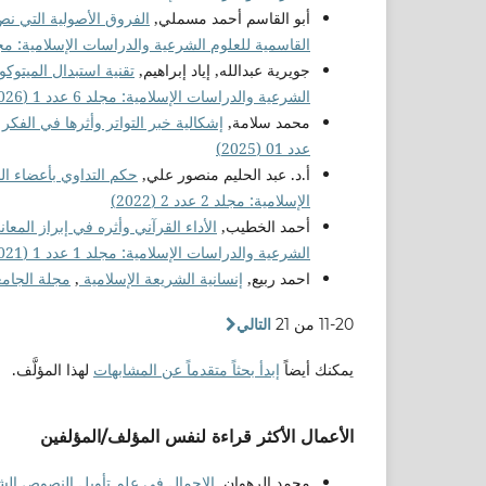
أبو القاسم أحمد مسملي,
الفروق الأصولية التي نص
القاسمية للعلوم الشرعية والدراسات الإسلامية: مجلد 3 عدد 1 (3
جويرية عبدالله, إياد إبراهيم,
تقنية استبدال الميتوك
الشرعية والدراسات الإسلامية: مجلد 6 عدد 1 (2026)
محمد سلامة,
إشكالية خبر التواتر وأثرها في الفكر
عدد 01 (2025)
أ.د. عبد الحليم منصور علي,
حكم التداوي بأعضاء ال
الإسلامية: مجلد 2 عدد 2 (2022)
أحمد الخطيب,
الأداء القرآني وأثره في إبراز المعا
الشرعية والدراسات الإسلامية: مجلد 1 عدد 1 (2021)
احمد ربيع,
إنسانية الشريعة الإسلامية
,
مجلة الجامعة 
11-20 من 21
التالي
يمكنك أيضاً
إبدأ بحثاً متقدماً عن المشابهات
لهذا المؤلَّف.
الأعمال الأكثر قراءة لنفس المؤلف/المؤلفين
محمد الرهوان,
الإجمال في علم تأويل النصوص الش