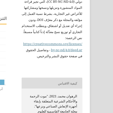
دولي
(CC BY-NC-ND 4.0)،
التي تجيز قراءة
المواد المنشورة
وتنزيلها ونسخها ومشاركتها
للأغراض غير التجارية،
بشرط نسبة العمل إلى
التنز
مؤلفه والمجلة مع ذكر
معرّف DOI، ودون
إجراء أي تعديل أو
اشتقاق. ويتطلب
الاستخدام
التجاري أو
توزيع نسخ معدَّلة
إذناً كتابياً
مسبقاً.
نص الرخصة:
https://creativecommons.org/licenses/
nc-nd/4.0/deed.ar
by-
-
وتفاصيل الحقوق
في صفحة
حقوق النشر
والترخيص.
كيفية الاقتباس
الرهوان محمد. 2021. "موت الرحمة
والأحكام الشرعية المتعلقة بإبقاء
أجهزة الإنعاش الصناعي ونزعها".
مجلة الجامعة القاسمية للعلوم