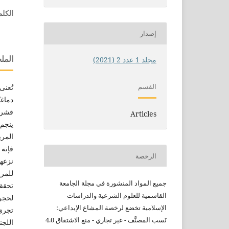
الكلم
إصدار
الم
مجلد 1 عدد 2 (2021)
القسم
تُعنى
دماغي
قشرة 
Articles
ينجم 
المري
فإنه 
الرخصة
نزعها
للمري
جميع
المواد المنشورة في مجلة الجامعة
تحقق
القاسمية للعلوم الشرعية
والدراسات
لحجرة
الإسلامية
تخضع لرخصة المشاع الإبداعي:
تجري
نَسب
المصنَّف - غير تجاري - منع
الاشتقاق 4.0
اللجن