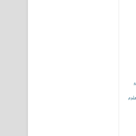
ة
علوم