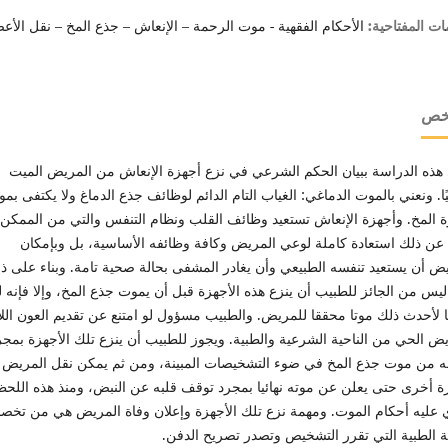
الأحكام الفقهية - موت الرحمة – الإنعاش – جذع المخ – نقل الأعض
ات المفتاحية:
لخص
 هذه الدراسة ببيان الحكم الشرعي في نزع أجهزة الإنعاش من المريض الميت
ًا. ونعني بالموت الدماغي: الغياب التام الدائم لوظائف جذع الدماغ ولا يكتفى بم
المخ. وأجهزة الإنعاش تستعيد وظائف القلب ونظام التنفس والتي من الممكن 
عن ذلك استعادة كاملة لوعي المريض وكافة وظائفه الأساسية، بل وبإمكان
ض أن يستعيد تنفسه الطبيعي وأن يغادر المشفى بحالة صحية تامة. وبناء على ذ
ليس من الجائز للطبيب أن ينزع هذه الأجهزة قبل أن يموت جذع المخ، وإلا فإنه ل
 لأحدث ذلك موتا محققا للمريض. والطبيب مسؤول لو امتنع عن تقديم العون الل
ض الحي من الناحية الشرعية والطبية. ويجوز للطبيب أن ينزع تلك الأجهزة بمجر
ه من موت جذع المخ في ضوء التشخيصات المبينة، ومن ثم يمكن نقل المريض
 أخرى حتى يعلن عن موته نهائيا بمجرد توقف قلبه عن النبض، ومنذ هذه اللحظ
 عليه أحكام الموت. ومهمة نزع تلك الأجهزة وإعلان وفاة المريض هي من تخ
ة الطبية التي تقرر التشخيص وتصدر تصريح الدفن.