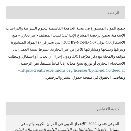
الرخصة
جميع
المواد المنشورة في مجلة الجامعة
القاسمية للعلوم الشرعية
والدراسات
الإسلامية
تخضع لرخصة المشاع الإبداعي: نَسب
المصنَّف - غير تجاري - منع
الاشتقاق 4.0 دولي
(CC BY-NC-ND 4.0)،
التي تجيز قراءة
المواد المنشورة
وتنزيلها ونسخها ومشاركتها
للأغراض غير التجارية،
بشرط نسبة العمل إلى
مؤلفه والمجلة مع ذكر
معرّف DOI، ودون
إجراء أي تعديل أو
اشتقاق. ويتطلب
الاستخدام التجاري أو
توزيع نسخ معدَّلة
إذناً كتابياً
مسبقاً. نص الرخصة:
-
https://creativecommons.org/licenses/by-
nc-nd/4.0/deed.ar
وتفاصيل الحقوق في صفحة
حقوق النشر
والترخيص.
كيفية الاقتباس
الحوفي فتحي. 2022. "الإعجاز الغيبي في القرآن الكريم وأثره في
مسائل الاعتقاد".
مجلة الجامعة القاسمية للعلوم الشرعية والدراسات