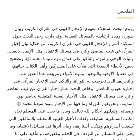
الملخص
يروم البحث استجلاء مفهوم الإعجاز الغيبي في القرآن الكريم، وبيان
صوره، ومدى ارتباطه بالمسائل العقدية، وقد دارت رحى البحث حول
استكناه أسرار الإعجاز الغيبي في القرآن الكريم، من خلال: بيان إخبار
القرآن عن غيب الماضي وأثره في مسائل الاعتقاد، مثل: الإيمان بالغيب.
وإثبات الوحي والنبوة. والتأكيد على صدق نبوة سيدنا محمد ﷺ. وتصحيح
بعض الأخطاء العقدية التي ملأت على المشركين وأهل الكتاب حياتهم،
في قضايا الألوهية والتوحيد، ونبوة الأنبياء وتنزيههم عما ألصق بهم،
والتحريف الذي تعرضت له التوراة. والتأكيد على الإعجاز القرآني في
إخباره بغيوب الماضي. وخاض البحث غمار إخبار القرآن عن غيب الحاضر
وأثره في مسائل الاعتقاد، مثل: الأخبار الغيبية المتعلقة بحاضر يهود
المدينة، وتحريفهم للتوراة وما فيها من الإخبار بنبوة سيدنا محمد ﷺ
وصفاته، وتبدليهم أحكام الله تعالى، وبيان ما يجب على المسلم تجاه
الكتب السماوية السابقة. وكذلك الأخبار الغيبية المتعلقة بالمنافقين التي
كشفت أسرارهم وهتكت أستارهم، وبيان أثرها في مسائل الاعتقاد، وما
يجب على المسلم من التوقف في الحكم بتكفيرهم. والتأكيد على ما