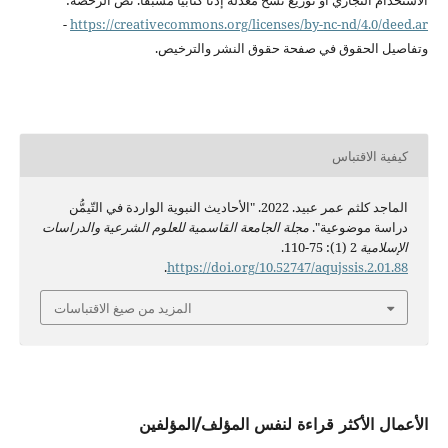
الاستخدام التجاري أو
توزيع نسخ معدَّلة
إذناً كتابياً
مسبقاً. نص الرخصة:
-
https://creativecommons.org/licenses/by-
nc-nd/4.0/deed.ar
وتفاصيل الحقوق في صفحة
حقوق النشر
والترخيص.
كيفية الاقتباس
الماجد كلثم عمر عبيد. 2022. "الأحاديث النبوية الواردة في التّيمُّن
دراسة موضوعية".
مجلة الجامعة القاسمية للعلوم الشرعية والدراسات
الإسلامية
2 (1): 75-110.
.
https://doi.org/10.52747/aqujssis.2.01.88
المزيد من صيغ الاقتباسات
الأعمال الأكثر قراءة لنفس المؤلف/المؤلفين