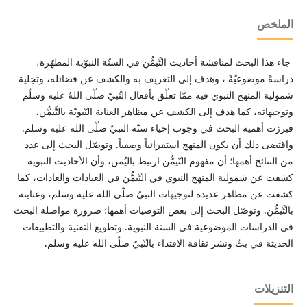
الملخص
جاء هذا البحث لمناقشة أحاديث التَّيمُّن في السنّة النبوّية المطهّرة،
دراسةً موضوعيّةً ، وهدف إلى التعريف به والكشف عن فضائله، وتجلية
شمولية المنهج النبوي فيه ممّا تعلّق بأفعال النّبيّ صلّى اللهُ عليه وسلّم
وتوجيهاته، كما هدف إلى الكشف عن مظاهر العناية النّبويّة بالتَّيمُّن.
فبرزت أهمية البحث في وجوب إحياء سنّة النبيّ صلّى الله عليه وسلم.
واقتضى ذلك أن يكون المنهج استقرائياً وصفياً. وتوصّل البحث إلى عدد
من النتائج أهمها؛ أن مفهوم التّيمُّن ارتبط باليُمن، وأن الأحاديث النبوية
كشفت عن شمولية المنهج النبوي في التّيمُّن في العبادات والعادات، كما
كشفت عن مظاهر عديدة لتوجيهات النبيّ صلّى الله عليه وسلم، وعنايته
بالتَّيمُّن. وتوصّل البحث إلى بعض التوصيات أهمها؛ ضرورة مواصلة البحث
في الدراسات الموضوعية في السنة النبوية. وتطويع التقنية والتطبيقات
الحديثة في بثّ ونشر ثقافة الاقتداء بالنّبيّ صلّى الله عليه وسلم.
التنزيلات