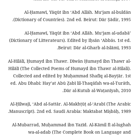
Al-Ḥamawī, Yāqūt ibn ʻAbd Allāh. Muʻjam al-buldān
(Dictionary of Countries). 2nd ed. Beirut: Dār Ṣādir, 1995.
Al-Ḥamawī, Yāqūt ibn ʻAbd Allāh. Muʻjam al-udabāʼ
(Dictionary of Litterateurs). Edited by Iḥsān ʻAbbās. 1st ed.
Beirut: Dār al-Gharb al-Islāmī, 1993.
Al-Hilālī, Ḥumayd ibn Thawr. Dīwān Ḥumayd ibn Thawr al-
Hilālī (The Collected Poems of Humayd ibn Thawr al-Hilali).
Collected and edited by Muḥammad Shafīq al-Bayṭār. 1st
ed. Abu Dhabi: Hayʼat Abū Ẓabī lil-Thaqāfah wa-al-Turāth,
Dār al-Kutub al-Waṭanīyah, 2010.
Al-Ḥilwajī, ʻAbd al-Sattār. Al-Makhṭūṭ al-ʻArabī (The Arabic
Manuscript). 2nd ed. Saudi Arabia: Maktabat Miṣbāḥ, 1989.
Al-Mubarrad, Muḥammad ibn Yazīd. Al-Kāmil fī al-lughah
wa-al-adab (The Complete Book on Language and