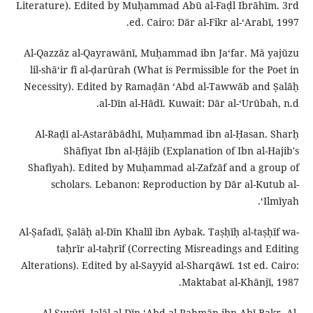
Literature). Edited by Muḥammad Abū al-Faḍl Ibrāhīm. 3rd
ed. Cairo: Dār al-Fikr al-ʻArabī, 1997.
Al-Qazzāz al-Qayrawānī, Muḥammad ibn Jaʻfar. Mā yajūzu
lil-shāʻir fī al-ḍarūrah (What is Permissible for the Poet in
Necessity). Edited by Ramaḍān ʻAbd al-Tawwāb and Ṣalāḥ
al-Dīn al-Hādī. Kuwait: Dār al-ʻUrūbah, n.d.
Al-Raḍī al-Astarābādhī, Muḥammad ibn al-Ḥasan. Sharḥ
Shāfiyat Ibn al-Ḥājib (Explanation of Ibn al-Hajib's
Shafiyah). Edited by Muḥammad al-Zafzāf and a group of
scholars. Lebanon: Reproduction by Dār al-Kutub al-
ʻIlmīyah.
Al-Ṣafadī, Ṣalāḥ al-Dīn Khalīl ibn Aybak. Taṣḥīḥ al-taṣḥīf wa-
taḥrīr al-taḥrīf (Correcting Misreadings and Editing
Alterations). Edited by al-Sayyid al-Sharqāwī. 1st ed. Cairo:
Maktabat al-Khānjī, 1987.
Al-Suyūṭī, Jalāl al-Dīn ʻAbd al-Raḥmān ibn Abī Bakr. Al-