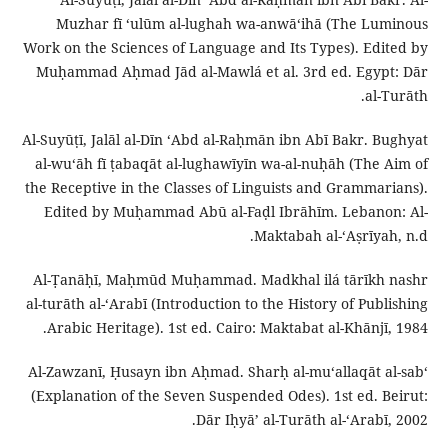
Muzhar fī ʻulūm al-lughah wa-anwāʻihā (The Luminous
Work on the Sciences of Language and Its Types). Edited by
Muḥammad Aḥmad Jād al-Mawlá et al. 3rd ed. Egypt: Dār
al-Turāth.
Al-Suyūṭī, Jalāl al-Dīn ʻAbd al-Raḥmān ibn Abī Bakr. Bughyat
al-wuʻāh fī ṭabaqāt al-lughawīyīn wa-al-nuḥāh (The Aim of
the Receptive in the Classes of Linguists and Grammarians).
Edited by Muḥammad Abū al-Faḍl Ibrāhīm. Lebanon: Al-
Maktabah al-ʻAṣrīyah, n.d.
Al-Ṭanāḥī, Maḥmūd Muḥammad. Madkhal ilá tārīkh nashr
al-turāth al-ʻArabī (Introduction to the History of Publishing
Arabic Heritage). 1st ed. Cairo: Maktabat al-Khānjī, 1984.
Al-Zawzanī, Ḥusayn ibn Aḥmad. Sharḥ al-muʻallaqāt al-sabʻ
(Explanation of the Seven Suspended Odes). 1st ed. Beirut:
Dār Iḥyāʼ al-Turāth al-ʻArabī, 2002.