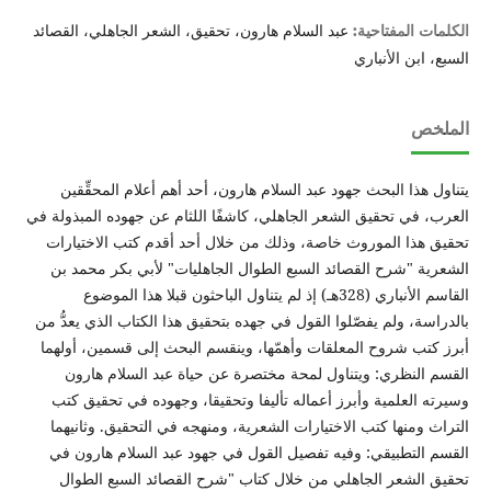
عبد السلام هارون، تحقيق، الشعر الجاهلي، القصائد
الكلمات المفتاحية:
السبع، ابن الأنباري
الملخص
يتناول هذا البحث جهود عبد السلام هارون، أحد أهم أعلام المحقِّقين
العرب، في تحقيق الشعر الجاهلي، كاشفًا اللثام عن جهوده المبذولة في
تحقيق هذا الموروث خاصة، وذلك من خلال أحد أقدم كتب الاختيارات
الشعرية "شرح القصائد السبع الطوال الجاهليات" لأبي بكر محمد بن
القاسم الأنباري (328هـ) إذ لم يتناول الباحثون قبلا هذا الموضوع
بالدراسة، ولم يفصّلوا القول في جهده بتحقيق هذا الكتاب الذي يعدُّ من
أبرز كتب شروح المعلقات وأهمّها، وينقسم البحث إلى قسمين، أولهما
القسم النظري: ويتناول لمحة مختصرة عن حياة عبد السلام هارون
وسيرته العلمية وأبرز أعماله تأليفا وتحقيقا، وجهوده في تحقيق كتب
التراث ومنها كتب الاختيارات الشعرية، ومنهجه في التحقيق. وثانيهما
القسم التطبيقي: وفيه تفصيل القول في جهود عبد السلام هارون في
تحقيق الشعر الجاهلي من خلال كتاب "شرح القصائد السبع الطوال