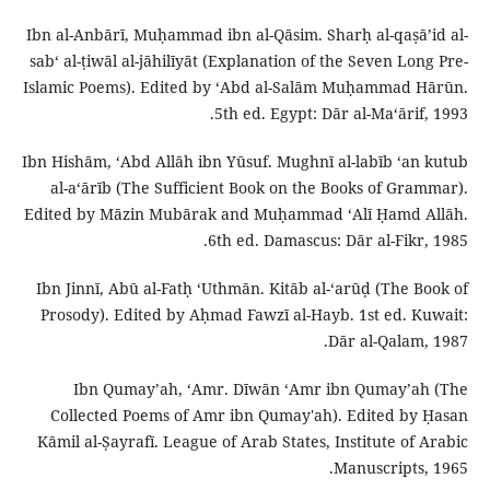
Ibn al-Anbārī, Muḥammad ibn al-Qāsim. Sharḥ al-qaṣāʼid al-
sabʻ al-ṭiwāl al-jāhilīyāt (Explanation of the Seven Long Pre-
Islamic Poems). Edited by ʻAbd al-Salām Muḥammad Hārūn.
5th ed. Egypt: Dār al-Maʻārif, 1993.
Ibn Hishām, ʻAbd Allāh ibn Yūsuf. Mughnī al-labīb ʻan kutub
al-aʻārīb (The Sufficient Book on the Books of Grammar).
Edited by Māzin Mubārak and Muḥammad ʻAlī Ḥamd Allāh.
6th ed. Damascus: Dār al-Fikr, 1985.
Ibn Jinnī, Abū al-Fatḥ ʻUthmān. Kitāb al-ʻarūḍ (The Book of
Prosody). Edited by Aḥmad Fawzī al-Hayb. 1st ed. Kuwait:
Dār al-Qalam, 1987.
Ibn Qumayʼah, ʻAmr. Dīwān ʻAmr ibn Qumayʼah (The
Collected Poems of Amr ibn Qumay'ah). Edited by Ḥasan
Kāmil al-Ṣayrafī. League of Arab States, Institute of Arabic
Manuscripts, 1965.