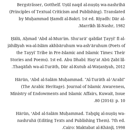
Bergsträsser, Gotthelf. Uṣūl naqd al-nuṣūṣ wa-nashrihā
(Principles of Textual Criticism and Publishing). Translated
by Muḥammad Ḥamdī al-Bakrī. 1st ed. Riyadh: Dār al-
Marrīkh lil-Nashr, 1982.
Ḥālū, Aḥmad ʻAbd al-Munʻim. Shuʻarāʼ qabīlat Ṭayyiʼ fī al-
jāhilīyah wa-al-Islām akhbāruhum wa-ashʻāruhum (Poets of
the Tayyi' Tribe in Pre-Islamic and Islamic Times: Their
Stories and Poems). 1st ed. Abu Dhabi: Hayʼat Abū Ẓabī lil-
Thaqāfah wa-al-Turāth, Dār al-Kutub al-Waṭanīyah, 2012.
Hārūn, ʻAbd al-Salām Muḥammad. "Al-Turāth al-ʻArabī"
(The Arabic Heritage). Journal of Islamic Awareness,
Ministry of Endowments and Islamic Affairs, Kuwait, Issue
80 (2014): p. 10.
Hārūn, ʻAbd al-Salām Muḥammad. Taḥqīq al-nuṣūṣ wa-
nashruhā (Editing Texts and Publishing Them). 7th ed.
Cairo: Maktabat al-Khānjī, 1998.