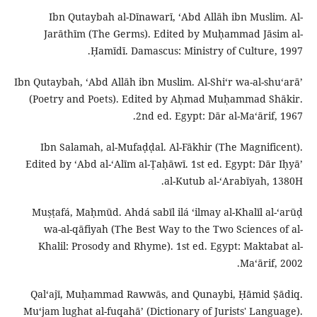
Ibn Qutaybah al-Dīnawarī, ʻAbd Allāh ibn Muslim. Al-
Jarāthīm (The Germs). Edited by Muḥammad Jāsim al-
Ḥamīdī. Damascus: Ministry of Culture, 1997.
Ibn Qutaybah, ʻAbd Allāh ibn Muslim. Al-Shiʻr wa-al-shuʻarāʼ
(Poetry and Poets). Edited by Aḥmad Muḥammad Shākir.
2nd ed. Egypt: Dār al-Maʻārif, 1967.
Ibn Salamah, al-Mufaḍḍal. Al-Fākhir (The Magnificent).
Edited by ʻAbd al-ʻAlīm al-Ṭaḥāwī. 1st ed. Egypt: Dār Iḥyāʼ
al-Kutub al-ʻArabīyah, 1380H.
Muṣṭafá, Maḥmūd. Ahdá sabīl ilá ʻilmay al-Khalīl al-ʻarūḍ
wa-al-qāfiyah (The Best Way to the Two Sciences of al-
Khalil: Prosody and Rhyme). 1st ed. Egypt: Maktabat al-
Maʻārif, 2002.
Qalʻajī, Muḥammad Rawwās, and Qunaybi, Ḥāmid Ṣādiq.
Muʻjam lughat al-fuqahāʼ (Dictionary of Jurists' Language).