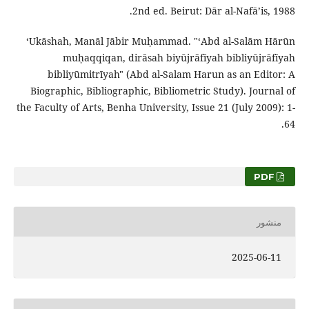
2nd ed. Beirut: Dār al-Nafāʼis, 1988.
ʻUkāshah, Manāl Jābir Muḥammad. "ʻAbd al-Salām Hārūn
muḥaqqiqan, dirāsah biyūjrāfīyah bibliyūjrāfīyah
bibliyūmitrīyah" (Abd al-Salam Harun as an Editor: A
Biographic, Bibliographic, Bibliometric Study). Journal of
the Faculty of Arts, Benha University, Issue 21 (July 2009): 1-
64.
PDF
منشور
2025-06-11