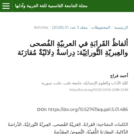
مجلة الجامعة القاسمية للغة العربية وآدابها
الرئيسية
/
المحفوظات
/
مجلد 5 عدد 01 (2026)
/
Articles
ألفاظُ القَرابَةِ في العربيّةِ الفُصحى
والعِبريّةِ التَّوراتِيّة: دِراسةٌ دِلاليّةٌ مُقارَنَة
أحمد فراج
كليّة الآداب والعلوم الإنسانيّة، جامعة حلب، حلب، سورية
https://orcid.org/0009-0006-2088-3498
DOI:
https://doi.org/10.52747/aqujall.5.01.486
القَرابَةُ، العَرَبِيَّةُ الفُصحى، العِبرِيَّةُ التَّوراتِيَّةُ، الدِّراسَةُ
الكلمات المفتاحية:
الدِّلاليةُ، المقارَنَةُ اللُّغَوِيَّةُ، النُّصوصُ المقَدَّسَةُ