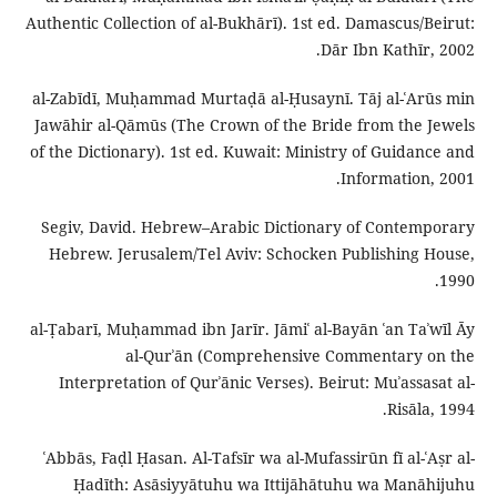
Authentic Collection of al-Bukhārī). 1st ed. Damascus/Beirut:
Dār Ibn Kathīr, 2002.
al-Zabīdī, Muḥammad Murtaḍā al-Ḥusaynī. Tāj al-ʿArūs min
Jawāhir al-Qāmūs (The Crown of the Bride from the Jewels
of the Dictionary). 1st ed. Kuwait: Ministry of Guidance and
Information, 2001.
Segiv, David. Hebrew–Arabic Dictionary of Contemporary
Hebrew. Jerusalem/Tel Aviv: Schocken Publishing House,
1990.
al-Ṭabarī, Muḥammad ibn Jarīr. Jāmiʿ al-Bayān ʿan Taʾwīl Āy
al-Qurʾān (Comprehensive Commentary on the
Interpretation of Qurʾānic Verses). Beirut: Muʾassasat al-
Risāla, 1994.
ʿAbbās, Faḍl Ḥasan. Al-Tafsīr wa al-Mufassirūn fī al-ʿAṣr al-
Ḥadīth: Asāsiyyātuhu wa Ittijāhātuhu wa Manāhijuhu