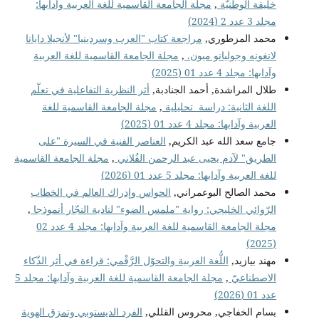
خليفة الوطنيّة
,
مجلة الجامعة القاسمية للغة العربية وآدابها:
مجلد 3 عدد 2 (2024)
محمد المزطوري,
مراجعة كتاب "العرب وسردينيا" لأنجيلا دايانا
لانغونِه وجوليانو ميون.
,
مجلة الجامعة القاسمية للغة العربية
وآدابها: مجلد 4 عدد 01 (2025)
طلال المراشدة, أحمد الجنادبة,
أثر النظرية التفاعلية في تعلّم
اللغة الثانية: دراسة تحليلية
,
مجلة الجامعة القاسمية للغة
العربية وآدابها: مجلد 4 عدد 01 (2025)
جامع سعد الله عبد الكريم,
العناصر الفنية في السيرة "على
الطريق" لآدم يحيى عبد الرحمن الفُلاني
,
مجلة الجامعة القاسمية
للغة العربية وآدابها: مجلد 5 عدد 01 (2026)
محمد الصالح البوعمراني,
الحواس وإدراك العالم في الخطاب
الرّوائي الخليجي: رواية "ملمس الضوء" لنادية النجّار أنموذجا
,
مجلة الجامعة القاسمية للغة العربية وآدابها: مجلد 4 عدد 02
(2025)
مهند بيازيد,
اللُّغة العربية والتحوّل الرَّقْمي: قراءة في أثر الذّكاء
الاصطناعيّ
,
مجلة الجامعة القاسمية للغة العربية وآدابها: مجلد 5
عدد 01 (2026)
بسام الخفاجي, محروس القللي,
الفرد الديستوبي وتمزق الهوية