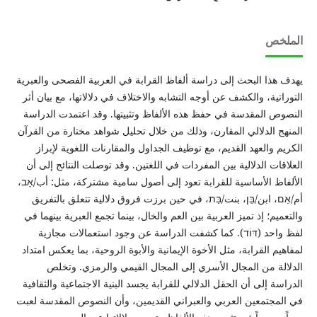
الملخص
يهدف هذا البحث إلى دراسة ألفاظ القرابة في العربية الفصحى والعبرية
التوراتية، والكشف عن أوجه التشابه والاختلاف في دلالاتها، مع بيان أثر
النصوص المقدسة في حفظ هذه الألفاظ وتثبيتها. وقد اعتمدت الدراسة
المنهج الدلالي المقارن، وذلك من خلال تحليل شواهد مختارة من القرآن
الكريم والعهد القديم، مع توظيف الجداول والمقارنات اللغوية لإبراز
العلاقات الدلالية بين المفردات في اللغتين. وقد توصلت النتائج إلى أن
الألفاظ الأساسية للقرابة تعود إلى أصول سامية مشتركة، مثل: أب/אָב،
أم/אֵם، ابن/בֵּן، بنت/בַּת، في حين برزت فروق دلالية تتعلق بالتفريق
والتعميم؛ إذ تميز العربية بين العم والخال، بينما تجمع العبرية بينهما في
لفظ واحد (דּוֹד). كما كشفت الدراسة عن وجود استعمالات مجازية
لمفاهيم القرابة، مثل الأخوة الإيمانية والأبوة الروحية، بما يعكس امتداد
الدلالة من المجال الأسري إلى المجال القيمي والرمزي. وتخلص
الدراسة إلى أن الحقل الدلالي للقرابة يجسد البنية الاجتماعية والثقافية
في المجتمعين العربي والعبراني القديمين، وأن النصوص المقدسة لعبت