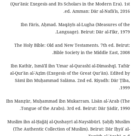
(Qurʾānic Exegesis and Its Scholars in the Modern Era). 1st
ed. Amman: Dār al-Nafāʾis, 2016.
Ibn Fāris, Aḥmad. Maqāyīs al-Lugha (Measures of the
Language). Beirut: Dār al-Fikr, 1979.
The Holy Bible: Old and New Testaments. 7th ed. Beirut:
Bible Society in the Middle East, 2008.
Ibn Kathīr, Ismāʿīl ibn ʿUmar al-Qurashī al-Dimashqī. Tafsīr
al-Qurʾān al-ʿAẓīm (Exegesis of the Great Qurʾān). Edited by
Sāmī ibn Muḥammad Salāma. 2nd ed. Riyadh: Dār Ṭība,
1999.
Ibn Manẓūr, Muḥammad ibn Mukarram. Lisān al-ʿArab (The
Tongue of the Arabs). 3rd ed. Beirut: Dār Ṣādir, 1990.
Muslim ibn al-Ḥajjāj al-Qushayrī al-Naysābūrī. Ṣaḥīḥ Muslim
(The Authentic Collection of Muslim). Beirut: Dār Iḥyāʾ al-