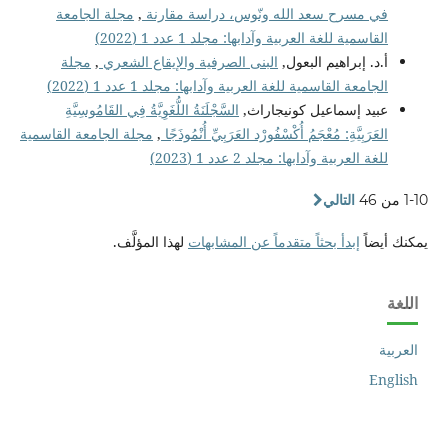
في مسرح سعد الله ونّوس، دراسة مقارنة
,
مجلة الجامعة
القاسمية للغة العربية وآدابها: مجلد 1 عدد 1 (2022)
أ.د. إبراهيم البعول,
البنى الصرفية والإيقاع الشعري
,
مجلة
الجامعة القاسمية للغة العربية وآدابها: مجلد 1 عدد 1 (2022)
عبيد إسماعيل كونيجاراث,
السَّجْلَنَةُ اللُّغَوِيَّةُ فِي القَامُوسِيَّةِ
العَرَبِيَّةِ: مُعْجَمُ أُكْسْفُورْد العَرَبِيِّ أُنْمُوذَجًا
,
مجلة الجامعة القاسمية
للغة العربية وآدابها: مجلد 2 عدد 1 (2023)
1-10 من 46
التالي
يمكنك أيضاً
إبدأ بحثاً متقدماً عن المشابهات
لهذا المؤلَّف.
اللغة
العربية
English