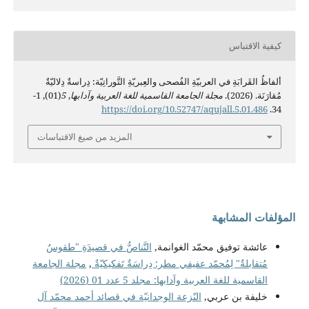
كيفية الاقتباس
ألفاظُ القَرابَةِ في العربيّةِ الفُصحى والعِبريّةِ التَّوراتِيّة: دِراسةٌ دِلاليّةٌ
مُقارَنَة. (2026).
مجلة الجامعة القاسمية للغة العربية وآدابها
,
5
(01), 1-
https://doi.org/10.52747/aqujall.5.01.486
34.
المزيد من صيغ الاقتباسات
المؤلفات المشابهة
عائشة توفيق محمّد الغوانمة,
التَّناصُّ في قصيدَةِ "طقوسٌ
مُتقابلةٌ" لِمُحمّد عفيفي مطر: دِراسَةٌ تَفكيكيّةٌ
,
مجلة الجامعة
القاسمية للغة العربية وآدابها: مجلد 5 عدد 01 (2026)
خليفة بن عربي,
النّزعة الوجدانيّة في قصائد أحمد محمّد آل