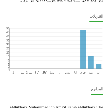
دوراً محورياً في تثبيت هذه الألفاظ وتوسيع دلالاتها عبر الزمن.
التنزيلات
المراجع
al-Bukhārī, Muḥammad ibn Ismāʿīl. Ṣaḥīḥ al-Bukhārī (The