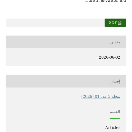
Turāth al-ʿArabī, n.d.
PDF
منشور
2026-06-02
إصدار
مجلد 5 عدد 01 (2026)
القسم
Articles