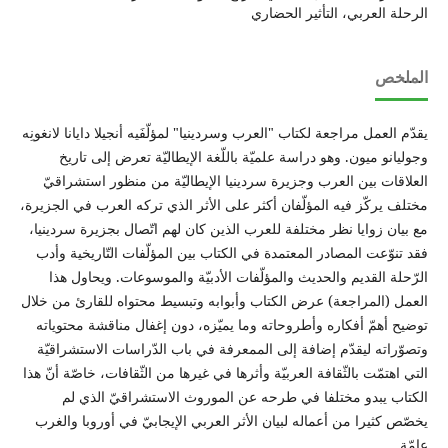
الرحلة العربي، التأثير الحضاري
الملخص
يقدّم العمل مراجعة لكتاب "العرب وسردينيا" لمؤلّفَيه أنجيلا دايانا لانغونِه
وجوليانو ميون. وهو دراسة علميّة باللّغة الإيطاليّة تعرض إلى تاريخ
العلاقات بين العرب وجزيرة سردينيا الإيطاليّة من منظور استشراقيّ
مختلف يركّز فيه المؤلّفان أكثر على الأثر الذي تركه العرب في الجزيرة،
مع بيان زوايا نظر مختلفة للعرب الذين كان لهم اتّصال بجزيرة سردينيا،
فقد تنوّعت المصادر المعتمدة في الكتاب بين المؤلّفات التّاريخية وأدب
الرّحلة القديم والحديث والمؤلّفات الأدبيّة والموسوعات. ويحاول هذا
العمل (المراجعة) عرض الكتاب وأبوابه وتبسيط محتواه للقارئ من خلال
توضيح أهمّ أفكاره وأطروحاته وما يميّزه، دون إغفال مناقشة محتوياته
وتصوّراته ليقدّم إضافة إلى الممعرفة في باب الدّراسات الاستشراقيّة
التي اهتمّت بالثّقافة العربيّة وأثرها في غيرها من الثّقافات، خاصّة أنّ هذا
الكتاب يبدو مختلفا في طرحه عن الموروث الاستشراقيّ الذي لم
يخصّص كثيرا من أعماله لبيان الأثر العربي الإيجابيّ في أوروبا والغرب
عامّة