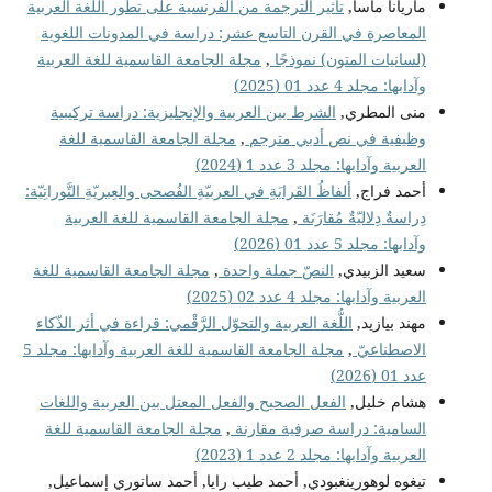
ماريانا ماسا,
تأثير الترجمة من الفرنسية على تطور اللغة العربية
المعاصرة في القرن التاسع عشر: دراسة في المدونات اللغوية
(لسانيات المتون) نموذجًا
,
مجلة الجامعة القاسمية للغة العربية
وآدابها: مجلد 4 عدد 01 (2025)
منى المطري,
الشرط بين العربية والإنجليزية: دراسة تركيبية
وظيفية في نص أدبي مترجم
,
مجلة الجامعة القاسمية للغة
العربية وآدابها: مجلد 3 عدد 1 (2024)
أحمد فراج,
ألفاظُ القَرابَةِ في العربيّةِ الفُصحى والعِبريّةِ التَّوراتِيّة:
دِراسةٌ دِلاليّةٌ مُقارَنَة
,
مجلة الجامعة القاسمية للغة العربية
وآدابها: مجلد 5 عدد 01 (2026)
سعيد الزبيدي,
النصّ جملة واحدة
,
مجلة الجامعة القاسمية للغة
العربية وآدابها: مجلد 4 عدد 02 (2025)
مهند بيازيد,
اللُّغة العربية والتحوّل الرَّقْمي: قراءة في أثر الذّكاء
الاصطناعيّ
,
مجلة الجامعة القاسمية للغة العربية وآدابها: مجلد 5
عدد 01 (2026)
هشام خليل,
الفعل الصحيح والفعل المعتل بين العربية واللغات
السامية: دراسة صرفية مقارنة
,
مجلة الجامعة القاسمية للغة
العربية وآدابها: مجلد 2 عدد 1 (2023)
تيغوه لوهورينغبودي, أحمد طيب رايا, أحمد ساتوري إسماعيل,