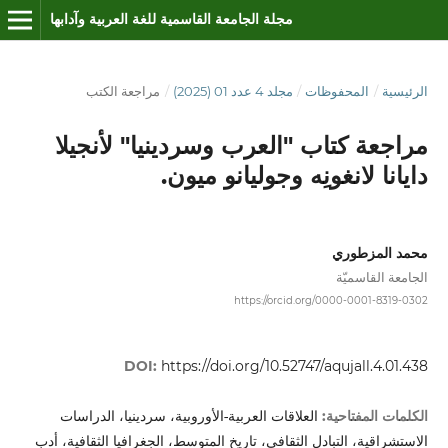
مجلة الجامعة القاسمية للغة العربية وآدابها
الرئيسية
/
المحفوظات
/
مجلد 4 عدد 01 (2025)
/
مراجعة الكتب
مراجعة كتاب "العرب وسردينيا" لأنجيلا
دايانا لانغونِه وجوليانو ميون.
محمد المزطوري
الجامعة القاسميّة
https://orcid.org/0000-0001-8319-0302
DOI:
https://doi.org/10.52747/aqujall.4.01.438
العلاقات العربية-الأوروبية، سردينيا، الدراسات
الكلمات المفتاحية:
الاستشراقية، التبادل الثقافي، تاريخ المتوسط، الجغرافيا الثقافية، أدب