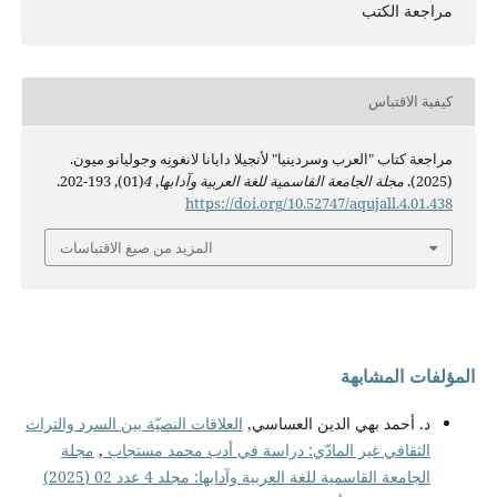
مراجعة الكتب
كيفية الاقتباس
مراجعة كتاب "العرب وسردينيا" لأنجيلا دايانا لانغونِه وجوليانو ميون.
(2025).
مجلة الجامعة القاسمية للغة العربية وآدابها
,
4
(01), 193-202.
https://doi.org/10.52747/aqujall.4.01.438
المزيد من صيغ الاقتباسات
المؤلفات المشابهة
د. أحمد بهي الدين العساسي,
العلاقات النصيّة بين السرد والتراث
الثقافي غير المادّي: دراسة في أدب محمد مستجاب
,
مجلة
الجامعة القاسمية للغة العربية وآدابها: مجلد 4 عدد 02 (2025)