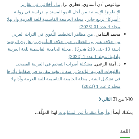
توباغوس أدي أسناوي, فطري لزا,
نداء أخلاقي في تقارير
الإنفلونزا الإسبانية من أجل النمو المستدام: دراسة في رواية
"أميركا" لربيع جابر
,
مجلة الجامعة القاسمية للغة العربية وآدابها:
مجلد 4 عدد 01 (2025)
محمد الشامي,
من مظاهر التخطيط اللُّغوي في التراث العربي
من خلافة عمر بن الخطاب حتى خلافة المأمون بن هارون الرشيد
(سنة 13 حتى 218 هجريًا)
,
مجلة الجامعة القاسمية للغة العربية
وآدابها: مجلد 1 عدد 1 (2022)
د. آمنة الزعبي,
مشكلة أصوات التفخيم في العربية الفصحى
واللهجات العربية البائدة: دراسة تاريخية مقارنة في صفاتها وأثرها
في تشكيل البنية
,
مجلة الجامعة القاسمية للغة العربية وآدابها:
مجلد 2 عدد 1 (2023)
1-10 من 31
التالي
يمكنك أيضاً
إبدأ بحثاً متقدماً عن المشابهات
لهذا المؤلَّف.
اللغة