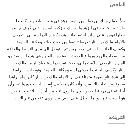
الملخص
يعَدُّ الإمام مالك بن دينار من أئمة الزهد في عصر التابعين، وكانت له
طريقته الخاصة في الزهد والسلوك وتزكية النفس، حتى عُرف بها مما
جعلها تهيمن على سائر اختصاصاته. هدفتْ هذه الدراسة إلى التعريف
بالإمام مالك بن دينار تعريفا توثيقيا من حيث حياته ومكانته العلمية،
وكشف الجانب الحديثي لديه؛ ومن ثم التوصل إلى مدى الترابط والعلاقة
بين أصحاب الزهد ورواية الحديث وإسناده. والمنهج في هذه الدراسة هو
المنهج التاريخي والاستقرائي، حيث تمت دراسة حياة الزاهد مالك بن
دينار وكشف الجانب الحديثي لديه ومكانته العلمية. وتوصلت الدراسة
إلى عدة نتائج مهمة متمثلة في أن الإمام مالك بن دينار كان إماما زاهدا
صدوقا من ثقات التابعين، وأنه كان مقلا في إسناد الحديث وروايته، وأن
أحاديثه في درجة الحسن، وأن ما روي عنه من أحاديث لا تصح، فليس
هو السبب فيها، وإنما الحَمْل على بعض من يروي عنه من غير الثقات.
التنزيلات