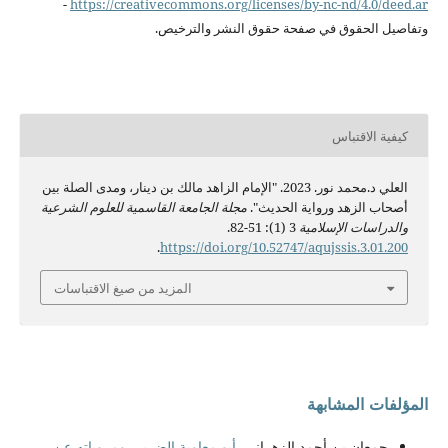
-
https://creativecommons.org/licenses/by-
nc-nd/4.0/deed.ar
وتفاصيل الحقوق في صفحة
حقوق النشر
والترخيص.
كيفية الاقتباس
العلي د.محمد نور. 2023. "الإمام الزاهد مالك بن دينار، ومدى الصلة بين
أصحاب الزهد ورواية الحديث".
مجلة الجامعة القاسمية للعلوم الشرعية
والدراسات الإسلامية
3 (1): 51-82.
.
https://doi.org/10.52747/aqujssis.3.01.200
المزيد من صيغ الاقتباسات
المؤلفات المشابهة
جمعان بن أحمد الزهراني,
أبو معاوية الضرير، ومروياته عن