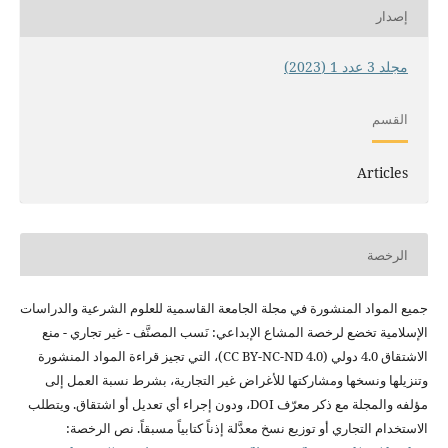
إصدار
مجلد 3 عدد 1 (2023)
القسم
Articles
الرخصة
جميع
المواد المنشورة في مجلة الجامعة
القاسمية للعلوم الشرعية
والدراسات
الإسلامية
تخضع لرخصة المشاع الإبداعي: نَسب
المصنَّف - غير تجاري - منع
الاشتقاق 4.0 دولي
(CC BY-NC-ND 4.0)،
التي تجيز قراءة
المواد المنشورة
وتنزيلها ونسخها ومشاركتها
للأغراض غير التجارية،
بشرط نسبة العمل إلى
مؤلفه والمجلة مع ذكر
معرّف DOI، ودون
إجراء أي تعديل أو
اشتقاق. ويتطلب
الاستخدام التجاري أو
توزيع نسخ معدَّلة
إذناً كتابياً
مسبقاً. نص الرخصة: