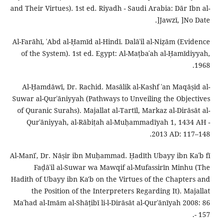
and Their Virtues). 1st ed. Riyadh - Saudi Arabia: Dār Ibn al-
Jawzī, ]No Date[.
Al-Farāhī, ʿAbd al-Ḥamīd al-Hindī. Dalāʾil al-Niẓām (Evidence
of the System). 1st ed. Egypt: Al-Maṭbaʿah al-Ḥamīdiyyah,
1968.
Al-Ḥamdāwī, Dr. Rachid. Masālik al-Kashf ʿan Maqāṣid al-
Suwar al-Qurʾāniyyah (Pathways to Unveiling the Objectives
of Quranic Surahs). Majallat al-Tartīl, Markaz al-Dirāsāt al-
Qurʾāniyyah, al-Rābiṭah al-Muḥammadīyah 1, 1434 AH -
2013 AD: 117–148.
Al-Manīʿ, Dr. Nāṣir ibn Muḥammad. Ḥadīth Ubayy ibn Kaʿb fī
Faḍāʾil al-Suwar wa Mawqif al-Mufassirīn Minhu (The
Hadith of Ubayy ibn Ka'b on the Virtues of the Chapters and
the Position of the Interpreters Regarding It). Majallat
Maʿhad al-Imām al-Shāṭibī li-l-Dirāsāt al-Qurʾānīyah 2008: 86
- 157.