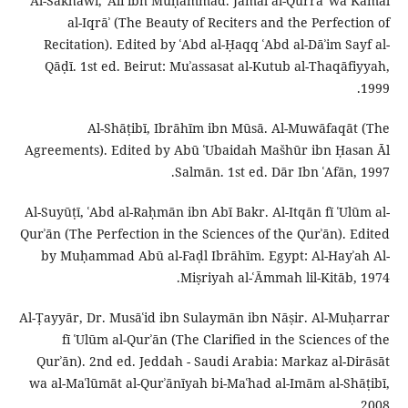
Al-Sakhāwī, ʿAlī ibn Muḥammad. Jamāl al-Qurrāʾ wa Kamāl
al-Iqrāʾ (The Beauty of Reciters and the Perfection of
Recitation). Edited by ʿAbd al-Ḥaqq ʿAbd al-Dāʾim Sayf al-
Qāḍī. 1st ed. Beirut: Muʾassasat al-Kutub al-Thaqāfiyyah,
1999.
Al-Shāṭibī, Ibrāhīm ibn Mūsā. Al-Muwāfaqāt (The
Agreements). Edited by Abū ʿUbaidah Mašhūr ibn Ḥasan Āl
Salmān. 1st ed. Dār Ibn ʿAfān, 1997.
Al-Suyūṭī, ʿAbd al-Raḥmān ibn Abī Bakr. Al-Itqān fī ʿUlūm al-
Qurʾān (The Perfection in the Sciences of the Qurʾān). Edited
by Muḥammad Abū al-Faḍl Ibrāhīm. Egypt: Al-Hayʾah Al-
Miṣriyah al-ʿĀmmah lil-Kitāb, 1974.
Al-Ṭayyār, Dr. Musāʿid ibn Sulaymān ibn Nāṣir. Al-Muḥarrar
fī ʿUlūm al-Qurʾān (The Clarified in the Sciences of the
Qurʾān). 2nd ed. Jeddah - Saudi Arabia: Markaz al-Dirāsāt
wa al-Maʿlūmāt al-Qurʾānīyah bi-Maʿhad al-Imām al-Shāṭibī,
2008.