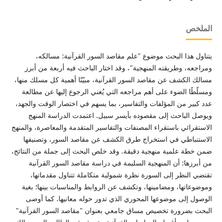
الملخص
يتناول هذا البحث موضوع "علم مقاصد السور القرآنية: مسالكه،
ومراجعه، وطريقته المنهجية"، وقد اختار الباحث فيه أربعة من أبرز
مسالك الكشف عن مقاصد السور القرآنية، مبيّنًا أهمية كل مسلك منها،
ومسلّطًا الضوء على أهم مراجعه التي يُغني الرجوع إليها عن مطالعة
عدد كبير من المؤلفات والتفاسير، بما يسهم في اختصار الوقت والجهد،
ويوصل الباحث إلى مقصوده بأيسر سبيل. اعتمدت الدراسة المنهج
الاستقرائي باستقراء المصنفات والتفاسير المتقدمة والمعاصرة، والمنهج
الاستنباطي في استخراج طرق الكشف عن مقاصد السور، وتصنيفها
ضمن خطة علمية منهجية دقيقة. وقد خلص البحث إلى جملة من النتائج،
من أبرزها: أن المنهجية السليمة في دراسة مقاصد السور القرآنية
تقتضي النظر إلى السورة نظرة شمولية متكاملة تتناول مقدماتها،
وموضوعاتها، ومضامينها، وتكشف عن الروابط والمناسبات بينها؛ بغية
الوصول إلى موضوعها المحوري الذي تدور حوله معانيها. كما أوصى
البحث بضرورة تخصيص مساق جامعي بعنوان "مقاصد السور القرآنية"