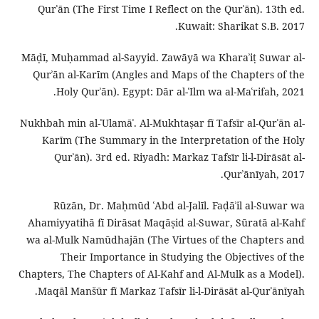
Qurʾān (The First Time I Reflect on the Qurʾān). 13th ed.
Kuwait: Sharikat S.B. 2017.
Māḍī, Muḥammad al-Sayyid. Zawāyā wa Kharaʾiṭ Suwar al-
Qurʾān al-Karīm (Angles and Maps of the Chapters of the
Holy Qurʾān). Egypt: Dār al-ʿIlm wa al-Maʿrifah, 2021.
Nukhbah min al-ʿUlamāʾ. Al-Mukhtaṣar fī Tafsīr al-Qurʾān al-
Karīm (The Summary in the Interpretation of the Holy
Qurʾān). 3rd ed. Riyadh: Markaz Tafsīr li-l-Dirāsāt al-
Qurʾānīyah, 2017.
Rūzān, Dr. Maḥmūd ʿAbd al-Jalīl. Faḍāʾil al-Suwar wa
Ahamiyyatihā fī Dirāsat Maqāṣid al-Suwar, Sūratā al-Kahf
wa al-Mulk Namūdhajān (The Virtues of the Chapters and
Their Importance in Studying the Objectives of the
Chapters, The Chapters of Al-Kahf and Al-Mulk as a Model).
Maqāl Manšūr fī Markaz Tafsīr li-l-Dirāsāt al-Qurʾānīyah.