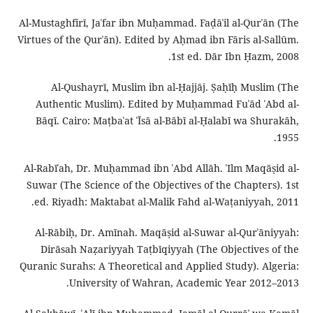
Al-Mustaghfirī, Jaʿfar ibn Muḥammad. Faḍāʾil al-Qurʾān (The
Virtues of the Qurʾān). Edited by Aḥmad ibn Fāris al-Sallūm.
1st ed. Dār Ibn Ḥazm, 2008.
Al-Qushayrī, Muslim ibn al-Ḥajjāj. Ṣaḥīḥ Muslim (The
Authentic Muslim). Edited by Muḥammad Fuʾād ʿAbd al-
Bāqī. Cairo: Maṭbaʿat ʿĪsā al-Bābī al-Ḥalabī wa Shurakāh,
1955.
Al-Rabīʿah, Dr. Muḥammad ibn ʿAbd Allāh. ʿIlm Maqāṣid al-
Suwar (The Science of the Objectives of the Chapters). 1st
ed. Riyadh: Maktabat al-Malik Fahd al-Waṭaniyyah, 2011.
Al-Rābiḥ, Dr. Amīnah. Maqāṣid al-Suwar al-Qurʾāniyyah:
Dirāsah Naẓariyyah Taṭbīqiyyah (The Objectives of the
Quranic Surahs: A Theoretical and Applied Study). Algeria:
University of Wahran, Academic Year 2012–2013.