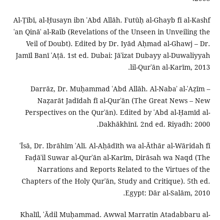
Al-Ṭībī, al-Ḥusayn ibn ʿAbd Allāh. Futūḥ al-Ghayb fī al-Kashf
ʿan Qināʿ al-Raīb (Revelations of the Unseen in Unveiling the
Veil of Doubt). Edited by Dr. Iyād Aḥmad al-Ghawj – Dr.
Jamīl Banī ʿAṭā. 1st ed. Dubai: Jāʾizat Dubayy al-Duwaliyyah
lil-Qurʾān al-Karīm, 2013.
Darrāz, Dr. Muḥammad ʿAbd Allāh. Al-Nabaʾ al-ʿAẓīm –
Naẓarāt Jadīdah fī al-Qurʾān (The Great News – New
Perspectives on the Qurʾān). Edited by ʿAbd al-Ḥamīd al-
Dakhākhīnī. 2nd ed. Riyadh: 2000.
ʿĪsā, Dr. Ibrāhīm ʿAlī. Al-Aḥādīth wa al-Āthār al-Wāridah fī
Faḍāʾil Suwar al-Qurʾān al-Karīm, Dirāsah wa Naqd (The
Narrations and Reports Related to the Virtues of the
Chapters of the Holy Qurʾān, Study and Critique). 5th ed.
Egypt: Dār al-Salām, 2010.
Khalīl, ʿĀdil Muḥammad. Awwal Marratin Atadabbaru al-