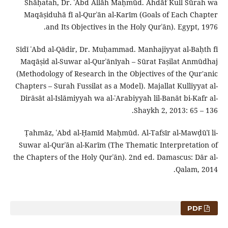
Shāḥatah, Dr. ʿAbd Allāh Maḥmūd. Ahdāf Kull Sūrah wa
Maqāṣiduhā fī al-Qurʾān al-Karīm (Goals of Each Chapter
and Its Objectives in the Holy Qurʾān). Egypt, 1976.
Sīdī ʿAbd al-Qādir, Dr. Muḥammad. Manhajiyyat al-Baḥth fī
Maqāṣid al-Suwar al-Qurʾānīyah – Sūrat Faṣilat Anmūdhaj
(Methodology of Research in the Objectives of the Qur'anic
Chapters – Surah Fussilat as a Model). Majallat Kulliyyat al-
Dirāsāt al-Islāmiyyah wa al-ʿArabiyyah lil-Banāt bi-Kafr al-
Shaykh 2, 2013: 65 – 136.
Ṭahmāz, ʿAbd al-Ḥamīd Maḥmūd. Al-Tafsīr al-Mawḍūʿī li-
Suwar al-Qurʾān al-Karīm (The Thematic Interpretation of
the Chapters of the Holy Qurʾān). 2nd ed. Damascus: Dār al-
Qalam, 2014.
PDF