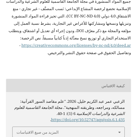
جميع
المواد المنشورة في مجلة الجامعة
القاسمية للعلوم الشرعية
والدراسات
الإسلامية
تخضع لرخصة المشاع الإبداعي: نَسب
المصنَّف - غير تجاري - منع
الاشتقاق 4.0 دولي
(CC BY-NC-ND 4.0)،
التي تجيز قراءة
المواد المنشورة
وتنزيلها ونسخها ومشاركتها
للأغراض غير التجارية،
بشرط نسبة العمل إلى
مؤلفه والمجلة مع ذكر
معرّف DOI، ودون
إجراء أي تعديل أو
اشتقاق. ويتطلب
الاستخدام التجاري أو
توزيع نسخ معدَّلة
إذناً كتابياً
مسبقاً. نص الرخصة:
-
https://creativecommons.org/licenses/by-
nc-nd/4.0/deed.ar
وتفاصيل الحقوق في صفحة
حقوق النشر
والترخيص.
كيفية الاقتباس
الزعبي عمر عبد الكريم خليل. 2026. "علم مقاصد السور القرآنية:
مسالكه، ومراجعه، وطريقته المنهجية".
مجلة الجامعة القاسمية للعلوم
الشرعية والدراسات الإسلامية
6 (1): 1-40.
.
https://doi.org/10.52747/aqujssis.6.1.435
المزيد من صيغ الاقتباسات