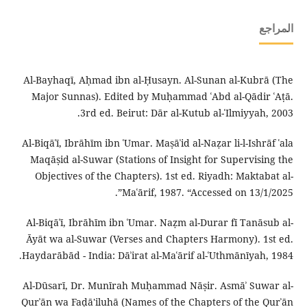
المراجع
Al-Bayhaqī, Aḥmad ibn al-Ḥusayn. Al-Sunan al-Kubrā (The
Major Sunnas). Edited by Muḥammad ʿAbd al-Qādir ʿAṭā.
3rd ed. Beirut: Dār al-Kutub al-ʿIlmiyyah, 2003.
Al-Biqāʿī, Ibrāhīm ibn ʿUmar. Maṣāʾid al-Naẓar li-l-Ishrāf ʿala
Maqāṣid al-Suwar (Stations of Insight for Supervising the
Objectives of the Chapters). 1st ed. Riyadh: Maktabat al-
Maʿārif, 1987. “Accessed on 13/1/2025”.
Al-Biqāʿī, Ibrāhīm ibn ʿUmar. Naẓm al-Durar fī Tanāsub al-
Āyāt wa al-Suwar (Verses and Chapters Harmony). 1st ed.
Haydarābād - India: Dāʾirat al-Maʿārif al-ʿUthmānīyah, 1984.
Al-Dūsarī, Dr. Munīrah Muḥammad Nāṣir. Asmāʾ Suwar al-
Qurʾān wa Faḍā'iluhā (Names of the Chapters of the Qurʾān